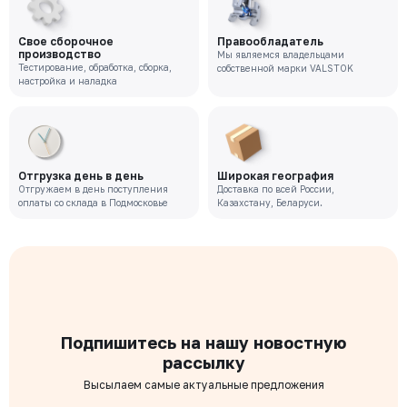
Цена с НДС
Под заказ
62 737 ₽
Свое сборочное
Правообладатель
производство
Мы являемся владельцами
Тестирование, обработка, сборка,
собственной марки VALSTOK
VR-221-02-0050-PN10-M
настройка и наладка
Давление номинальное
Диаметр номинальный
Наличие
РУ 10
ДУ 50
Нет
Цена с НДС
Под заказ
47 639 ₽
Отгрузка день в день
Широкая география
Отгружаем в день поступления
Доставка по всей России,
оплаты со склада в Подмосковье
Казахстану, Беларуси.
Подпишитесь на нашу новостную
рассылку
Высылаем самые актуальные предложения