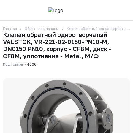
Главная
Обратные клапаны
Клапан обратный одностворчатый VA
О компании
Клапан обратный одностворчатый
Контакты
VALSTOK, VR-221-02-0150-PN10-M,
Бренды
Отзывы
DN0150 PN10, корпус - CF8M, диск -
Сотрудники
CF8M, уплотнение - Metal, М/Ф
Вакансии
Код товара:
44060
Доставка
Оплата
Вопрос-ответ
Гарантии
Новости
Реквизиты
+7 (495) 215-24-81
zakaz325@ks-rus.com
Заказать звонок
Email для связи
Одинцово, Внуковская 9, пав. 31
Пункт выдачи заказов