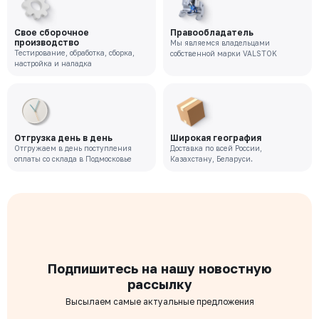
Цена с НДС
Под заказ
63 770 ₽
Свое сборочное
Правообладатель
производство
Мы являемся владельцами
Тестирование, обработка, сборка,
собственной марки VALSTOK
VR-221-02-0050-PN10-M
настройка и наладка
Давление номинальное
Диаметр номинальный
Наличие
РУ 10
ДУ 50
Нет
Цена с НДС
Под заказ
48 424 ₽
Отгрузка день в день
Широкая география
Отгружаем в день поступления
Доставка по всей России,
оплаты со склада в Подмосковье
Казахстану, Беларуси.
Подпишитесь на нашу новостную
рассылку
Высылаем самые актуальные предложения