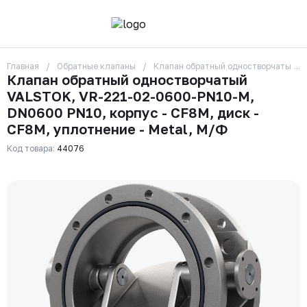
Главная
Обратные клапаны
Клапан обратный одностворчатый VA
О компании
Клапан обратный одностворчатый
Контакты
VALSTOK, VR-221-02-0600-PN10-M,
Бренды
Отзывы
DN0600 PN10, корпус - CF8M, диск -
Сотрудники
CF8M, уплотнение - Metal, М/Ф
Вакансии
Код товара:
44076
Доставка
Оплата
Вопрос-ответ
Гарантии
Новости
Реквизиты
+7 (495) 215-24-81
zakaz325@ks-rus.com
Заказать звонок
Email для связи
Одинцово, Внуковская 9, пав. 31
Пункт выдачи заказов