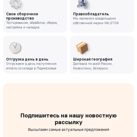
Цена с НДС
Под заказ
63 237 ₽
Свое сборочное
Правообладатель
производство
Мы являемся владельцами
Тестирование, обработка, сборка,
собственной марки VALSTOK
VR-221-02-0050-PN10-M
настройка и наладка
Давление номинальное
Диаметр номинальный
Наличие
РУ 10
ДУ 50
Нет
Цена с НДС
Под заказ
48 019 ₽
Отгрузка день в день
Широкая география
Отгружаем в день поступления
Доставка по всей России,
оплаты со склада в Подмосковье
Казахстану, Беларуси.
Подпишитесь на нашу новостную
рассылку
Высылаем самые актуальные предложения