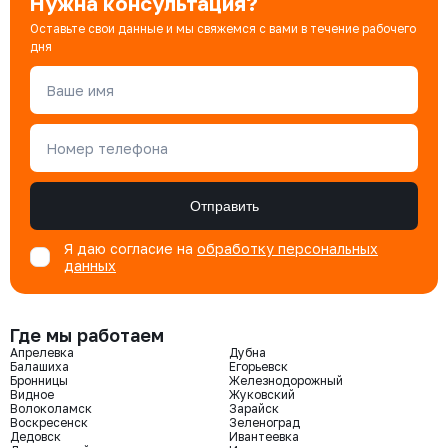
Нужна консультация?
Оставьте свои данные и мы свяжемся с вами в течение рабочего
дня
Ваше имя
Номер телефона
Отправить
Я даю согласие на
обработку персональных
данных
Где мы работаем
Апрелевка
Дубна
Балашиха
Егорьевск
Бронницы
Железнодорожный
Видное
Жуковский
Волоколамск
Зарайск
Воскресенск
Зеленоград
Дедовск
Ивантеевка