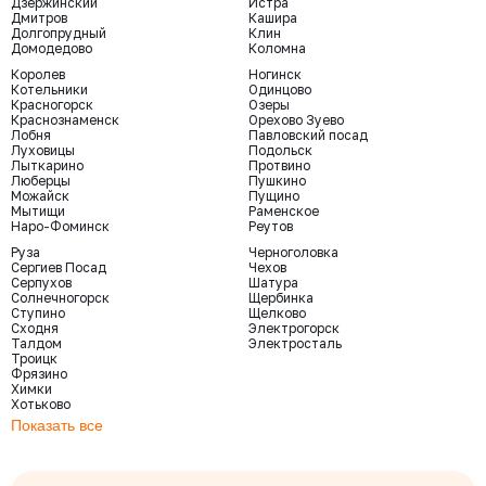
Дзержинский
Истра
Дмитров
Кашира
Долгопрудный
Клин
Домодедово
Коломна
Королев
Ногинск
Котельники
Одинцово
Красногорск
Озеры
Краснознаменск
Орехово Зуево
Лобня
Павловский посад
Луховицы
Подольск
Лыткарино
Протвино
Люберцы
Пушкино
Можайск
Пущино
Мытищи
Раменское
Наро-Фоминск
Реутов
Руза
Черноголовка
Сергиев Посад
Чехов
Серпухов
Шатура
Солнечногорск
Щербинка
Ступино
Щелково
Сходня
Электрогорск
Талдом
Электросталь
Троицк
Фрязино
Химки
Хотьково
Показать все