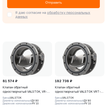
Отправить
Я даю согласие на
обработку персональных
данных
81 574 ₽
182 738 ₽
Клапан обратный
Клапан обратный
одностворчатый VALSTOK, VR-
одностворчатый VALSTOK VRT-
221-02-0080-PN10-M, DN0080
221-02-0080-PN10-M, DN0080
Бренд
VALSTOK
Бренд
VALSTOK
PN10, корпус - CF8M, диск - CF8M,
PN10, корпус - CF8M, диск - CF8M,
Диаметр номинальный
ДУ 80
Диаметр номинальный
ДУ 80
Давление номинальное
РУ 10
Давление номинальное
РУ 10
уплотнение - Metal, М/Ф
уплотнение - Metal, Ф/Ф