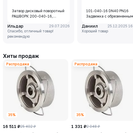
Затвор дисковый поворотный
101-040-16 DN40 PN16
РАШВОРК 200-040-16,
Задвижка с обрезиненны
DN040, PN16, корпус - GJL-
клином Rushwork, корпус-
Ильдар
Даниил
29.07.2026
25.12.2025 16
250 (GG25), диск - GJS-400-
чугун, клин-EPDM,
Спасибо, отличный товар!
Хороший товар
15 (GGG40), уплотнение -
Tmax=110°C Ф/Ф
рекомендую
EPDM, М/Ф, рукоятка
Хиты продаж
Распродажа
Распродажа
35%
35%
16 511 ₽
1 331 ₽
25 402 ₽
2 048 ₽