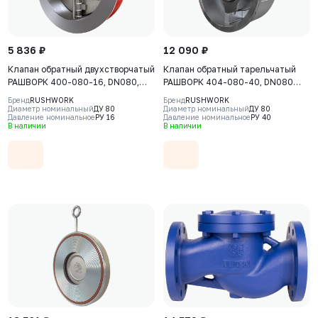
5 836 ₽
12 090 ₽
Клапан обратный двухстворчатый
Клапан обратный тарельчатый
РАШВОРК 400-080-16, DN080,
РАШВОРК 404-080-40, DN080
PN16, корпус - GJL-250 (GG25),
PN40, корпус - CF8M, диск -
Бренд
RUSHWORK
Бренд
RUSHWORK
пластины - AISI316 (CF8M),
CF8M, уплотнение - CF8M, М/Ф
Диаметр номинальный
ДУ 80
Диаметр номинальный
ДУ 80
Давление номинальное
РУ 16
Давление номинальное
РУ 40
уплотнение - EPDM, М/Ф
В наличии
В наличии