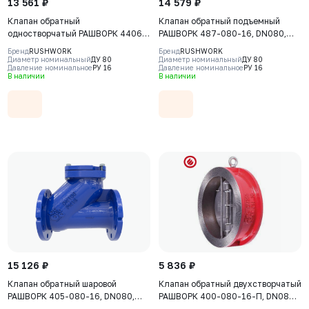
13 561 ₽
14 579 ₽
Клапан обратный
Клапан обратный подъемный
одностворчатый РАШВОРК 4406,
РАШВОРК 487-080-16, DN080,
DN080, PN16, корпус - CF8M, диск
PN16, корпус - GJL-250 (GG25),
Бренд
RUSHWORK
Бренд
RUSHWORK
- CF8М, уплотнение - Viton (FKM),
диск - угл. сталь AISI420, седло -
Диаметр номинальный
ДУ 80
Диаметр номинальный
ДУ 80
Давление номинальное
РУ 16
Давление номинальное
РУ 16
М/Ф
угл. сталь AISI420, Ф/Ф
В наличии
В наличии
15 126 ₽
5 836 ₽
Клапан обратный шаровой
Клапан обратный двухстворчатый
РАШВОРК 405-080-16, DN080,
РАШВОРК 400-080-16-П, DN080,
PN16, корпус - GJS-400-15
PN16, корпус - GJL-250 (GG25),