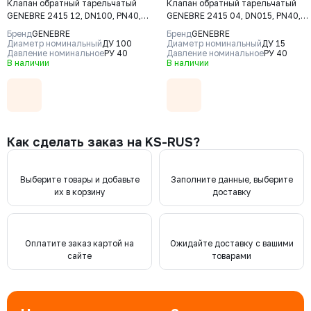
Клапан обратный тарельчатый
Клапан обратный тарельчатый
GENEBRE 2415 12, DN100, PN40,
GENEBRE 2415 04, DN015, PN40,
корпус - CF8M (AISI316), диск -
корпус - CF8M (AISI316), диск -
Бренд
GENEBRE
Бренд
GENEBRE
CF8М (AISI316), М/Ф
CF8М (AISI316), М/Ф
Диаметр номинальный
ДУ 100
Диаметр номинальный
ДУ 15
Давление номинальное
РУ 40
Давление номинальное
РУ 40
В наличии
В наличии
Как сделать заказ на KS-RUS?
Выберите товары и добавьте
Заполните данные, выберите
их в корзину
доставку
Оплатите заказ картой на
Ожидайте доставку с вашими
сайте
товарами