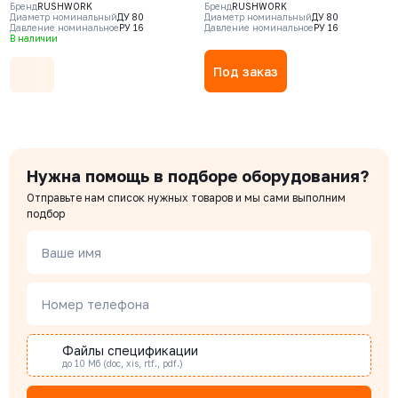
Бренд
RUSHWORK
Бренд
RUSHWORK
(GGG40), шар - алюминий,
пластины - CF8M, уплотнение -
Диаметр номинальный
ДУ 80
Диаметр номинальный
ДУ 80
Давление номинальное
РУ 16
Давление номинальное
РУ 16
покрытие шара - NBR, Ф/Ф
EPDM, М/Ф
В наличии
Под заказ
Нужна помощь в подборе оборудования?
Отправьте нам список нужных товаров и мы сами выполним
подбор
Ваше имя
Номер телефона
Файлы спецификации
до 10 Мб (doc, xis, rtf., pdf.)