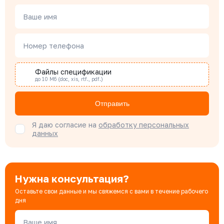
Чердаков Александр
Менеджер по проектным продажам
Ваше имя
Номер телефона
Наталья Гомонова
Специалист отдела снабжения
Файлы спецификации
до 10 Мб (doc, xis, rtf., pdf.)
Бондарюк Евгения
Отправить
Специалист отдела продаж
Я даю согласие на
обработку персональных
данных
Нужна консультация?
Оставьте свои данные и мы свяжемся с вами в течение рабочего
дня
Ваше имя