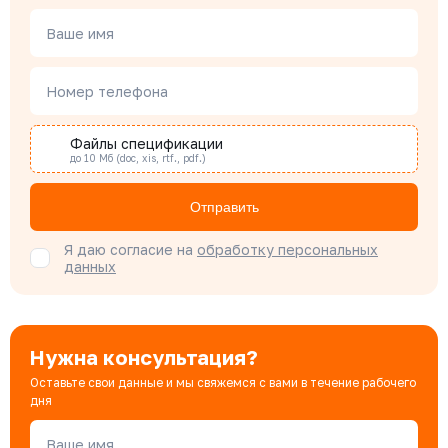
Чердаков Александр
Менеджер по проектным продажам
Ваше имя
Номер телефона
Наталья Гомонова
Специалист отдела снабжения
Файлы спецификации
до 10 Мб (doc, xis, rtf., pdf.)
Бондарюк Евгения
Отправить
Специалист отдела продаж
Я даю согласие на
обработку персональных
данных
Нужна консультация?
Оставьте свои данные и мы свяжемся с вами в течение рабочего
дня
Ваше имя