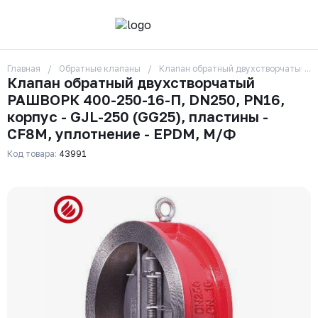
Главная
Обратные клапаны
Клапан обратный двухстворчатый РА
О компании
Клапан обратный двухстворчатый
Контакты
РАШВОРК 400-250-16-П, DN250, PN16,
Бренды
Отзывы
корпус - GJL-250 (GG25), пластины -
Сотрудники
CF8M, уплотнение - EPDM, М/Ф
Вакансии
Код товара:
43991
Доставка
Оплата
Вопрос-ответ
Гарантии
Новости
Реквизиты
+7 (495) 215-24-81
zakaz325@ks-rus.com
Заказать звонок
Email для связи
Одинцово, Внуковская 9, пав. 31
Пункт выдачи заказов