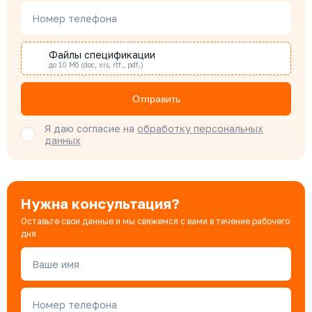
Номер телефона
Наталья Гомонова
Специалист отдела снабжения
Файлы спецификации
до 10 Мб (doc, xis, rtf., pdf.)
Бондарюк Евгения
Отправить
Специалист отдела продаж
Я даю согласие на
обработку персональных
данных
Нужна консультация?
Оставьте свои данные и мы свяжемся с вами в течение рабочего
дня
Ваше имя
Номер телефона