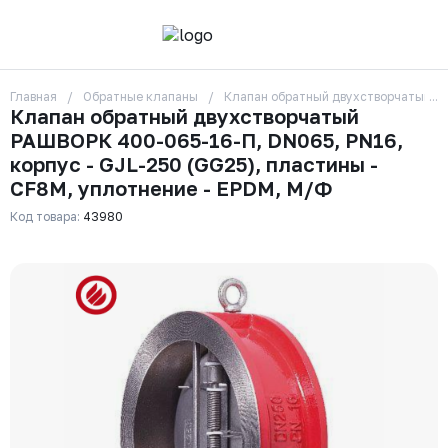
Главная
Обратные клапаны
Клапан обратный двухстворчатый РА
О компании
Клапан обратный двухстворчатый
Контакты
РАШВОРК 400-065-16-П, DN065, PN16,
Бренды
Отзывы
корпус - GJL-250 (GG25), пластины -
Сотрудники
CF8M, уплотнение - EPDM, М/Ф
Вакансии
Код товара:
43980
Доставка
Оплата
Вопрос-ответ
Гарантии
Новости
Реквизиты
+7 (495) 215-24-81
zakaz325@ks-rus.com
Заказать звонок
Email для связи
Одинцово, Внуковская 9, пав. 31
Пункт выдачи заказов