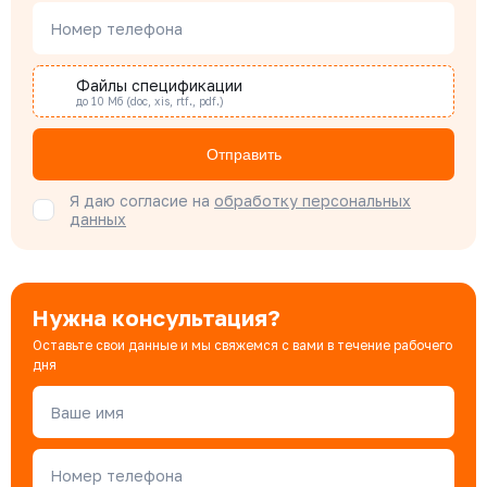
Номер телефона
Наталья Гомонова
Специалист отдела снабжения
Файлы спецификации
до 10 Мб (doc, xis, rtf., pdf.)
Бондарюк Евгения
Отправить
Специалист отдела продаж
Я даю согласие на
обработку персональных
данных
Нужна консультация?
Оставьте свои данные и мы свяжемся с вами в течение рабочего
дня
Ваше имя
Номер телефона