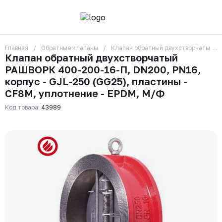
Главная
Обратные клапаны
Клапан обратный двухстворчатый РА
О компании
Клапан обратный двухстворчатый
Контакты
РАШВОРК 400-200-16-П, DN200, PN16,
Бренды
Отзывы
корпус - GJL-250 (GG25), пластины -
Сотрудники
CF8M, уплотнение - EPDM, М/Ф
Вакансии
Код товара:
43989
Доставка
Оплата
Вопрос-ответ
Гарантии
Новости
Реквизиты
+7 (495) 215-24-81
zakaz325@ks-rus.com
Заказать звонок
Email для связи
Одинцово, Внуковская 9, пав. 31
Пункт выдачи заказов