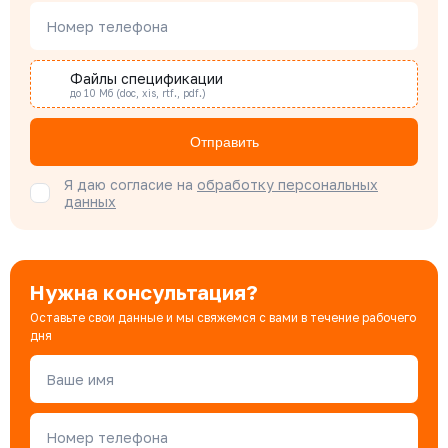
Номер телефона
Наталья Гомонова
Специалист отдела снабжения
Файлы спецификации
до 10 Мб (doc, xis, rtf., pdf.)
Бондарюк Евгения
Отправить
Специалист отдела продаж
Я даю согласие на
обработку персональных
данных
Нужна консультация?
Оставьте свои данные и мы свяжемся с вами в течение рабочего
дня
Ваше имя
Номер телефона