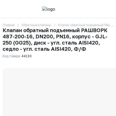
Главная
Обратные клапаны
Клапан обратный подъемный РАШВОРК 
О компании
Клапан обратный подъемный РАШВОРК
Контакты
487-200-16, DN200, PN16, корпус - GJL-
Бренды
Отзывы
250 (GG25), диск - угл. сталь AISI420,
Сотрудники
седло - угл. сталь AISI420, Ф/Ф
Вакансии
Код товара:
44133
Доставка
Оплата
Вопрос-ответ
Гарантии
Новости
Реквизиты
+7 (495) 215-24-81
zakaz325@ks-rus.com
Заказать звонок
Email для связи
Одинцово, Внуковская 9, пав. 31
Пункт выдачи заказов