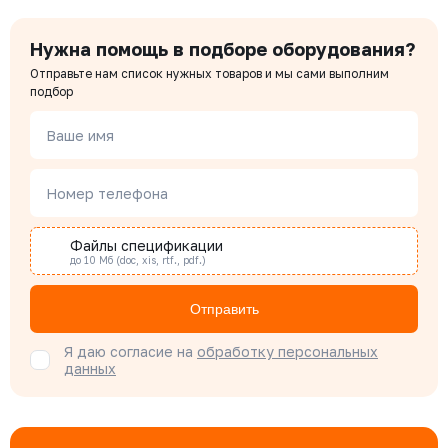
Нужна помощь в подборе оборудования?
Чердаков Александр
Отправьте нам список нужных товаров и мы сами выполним
Менеджер по проектным продажам
подбор
Ваше имя
Наталья Гомонова
Специалист отдела снабжения
Номер телефона
Файлы спецификации
Бондарюк Евгения
до 10 Мб (doc, xis, rtf., pdf.)
Специалист отдела продаж
Отправить
Я даю согласие на
обработку персональных
данных