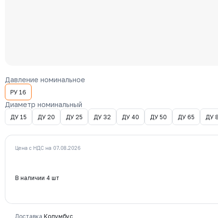
Давление номинальное
РУ 16
Диаметр номинальный
ДУ 15
ДУ 20
ДУ 25
ДУ 32
ДУ 40
ДУ 50
ДУ 65
ДУ 
Цена с НДС на 07.08.2026
В наличии 4 шт
Доставка
Колумбус