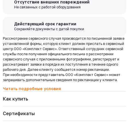
Отсутствие внешних повреждений
выходя из дома переводите деньги со счета на счет, оплачивайте
487-065-16
забор груза в выбранной вами транспортной компании.
Не связанных с работой оборудования
Давление номинальное
Диаметр номинальный
Наличие
покупки и выполняйте другие банковские операции.
РУ 16
ДУ 65
Есть
Цена с НДС
Купить
10 820 ₽
Бесплатная
Действующий срок гарантии
доставка по
Сохраняйте документы с датой покупки
Мы используем ЭДО Контур.Диадок.
Москве и
Рассмотрение сервисного случая производится по письменной заявке
Обмен документами через Диадок это обмен и подписание
487-050-16
области при
Давление номинальное
Диаметр номинальный
Наличие
установленной формы, которую клиент должен прислать в сервисный
любых документов без дублирования на бумаге. Приглашаем Вас
РУ 16
ДУ 50
Есть
центр ООО «Комплект Сервис». Ответственный сотрудник сервисной
приступить к работе по обмену документами в электронном
заказе от 30
Цена с НДС
службы после получения официального письма о рассмотрении
виде.
Купить
000 ₽
7 519 ₽
сервисного случая с приложенными фотографиями, регистрирует и
Подробнее
рассматривает заявки в порядке их поступления в течение одного
рабочего дня. Далее клиенту сообщается номер рекламации.
При необходимости представитель ООО «Комплект Сервис» может
487-040-16
Региональная доставка
Давление номинальное
Диаметр номинальный
Наличие
запрашивать дополнительные сведения по рекламации у клиента.
Мы стремимся сократить издержки по доставке заказов для наших
РУ 16
ДУ 40
Есть
клиентов!
Читать подробные условия
Цена с НДС
Купить
Поэтому предлагаем бесплатно доставить Ваш товар до ТК в г.
5 502 ₽
Как купить
Москве. Условия доставки до терминалов ТК в других городах
уточняйте у менеджера.
Стоимость доставки зависит от тарифов транспортной компании, веса,
487-032-16
Сертификаты
габаритов и конечного пункта назначения. Услуги по доставке от
Давление номинальное
Диаметр номинальный
Наличие
терминала ТК оплачиваются отдельно.
РУ 16
ДУ 32
Есть
Цена с НДС
Купить