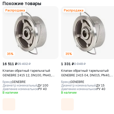
5 502 ₽
Самовывоз
Похожие товары
Осуществляется с
8:00 до 17:30 после полной оплаты заказа и по
Документация
Выберите товары и добавьте
Заполните данные, выберите
предварительной договоренности с менеджером. Важно: Ваш
Распродажа
Распродажа
их в корзину
доставку
представитель должен иметь надлежаще заполненную доверенность
487-032-16
Паспорт Клапан обратный подъемный РАШВОРК
или печать организации при получении груза.
Давление номинальное
Диаметр номинальный
Наличие
арт.487
Адрес склада
РУ 16
ДУ 32
Есть
pdf
/ 466 кб
г. Одинцово, Московская обл., ул. Внуковская, 9
Цена с НДС
Купить
Оплатите заказ картой на
Ожидайте доставку с вашими
4 814 ₽
сайте
товарами
загрузка карты...
487-025-16
Тут расписать про условия покупки не через сайт
Давление номинальное
Диаметр номинальный
Наличие
ООО «Комплект Сервис» принимает и рассматривает претензии от
35%
35%
РУ 16
ДУ 25
Есть
клиентов по качеству продукции на все оборудование, которое
Цена с НДС
поставляется компанией. ООО «Комплект Сервис» несет гарантийные
Купить
16 511 ₽
1 331 ₽
25 402 ₽
2 048 ₽
3 857 ₽
обязательства на реализуемую продукцию согласно заявленным
Клапан обратный тарельчатый
Клапан обратный тарельчатый
гарантийным срокам, которые указываются в техническом паспорте
GENEBRE 2415 12, DN100, PN40,
GENEBRE 2415 04, DN015, PN40,
товара на отгружаемое оборудование. Гарантийный срок на запасные
487-020-16
корпус - CF8M (AISI316), диск -
корпус - CF8M (AISI316), диск -
части к оборудованию составляет 6 (шесть) месяцев.
Бренд
GENEBRE
Бренд
GENEBRE
Давление номинальное
Диаметр номинальный
Наличие
CF8М (AISI316), М/Ф
CF8М (AISI316), М/Ф
Диаметр номинальный
ДУ 100
Диаметр номинальный
ДУ 15
РУ 16
ДУ 20
Есть
Давление номинальное
РУ 40
Давление номинальное
РУ 40
Мы можем помочь с подбором оборудования, свяжитесь
Цена с НДС
В наличии
В наличии
Купить
с нами
3 222 ₽
Дорохова Татьяна
Менеджер отдела продаж