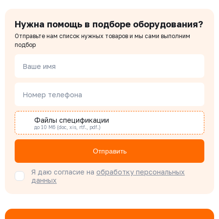
Нужна помощь в подборе оборудования?
Чердаков Александр
Отправьте нам список нужных товаров и мы сами выполним
Менеджер по проектным продажам
подбор
Ваше имя
Наталья Гомонова
Специалист отдела снабжения
Номер телефона
Файлы спецификации
Бондарюк Евгения
до 10 Мб (doc, xis, rtf., pdf.)
Специалист отдела продаж
Отправить
Я даю согласие на
обработку персональных
данных