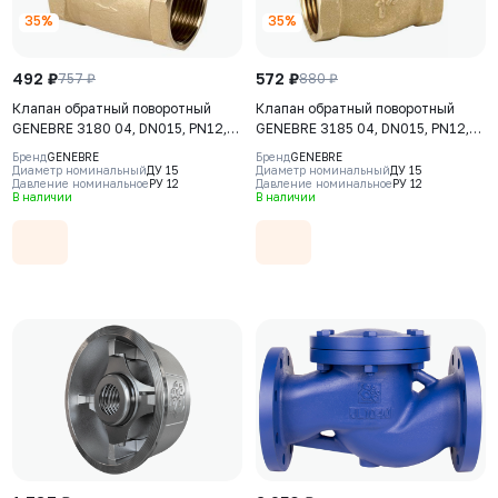
35%
35%
492 ₽
572 ₽
757 ₽
880 ₽
Клапан обратный поворотный
Клапан обратный поворотный
GENEBRE 3180 04, DN015, PN12,
GENEBRE 3185 04, DN015, PN12,
корпус - латунь (CW617N),
корпус - латунь (CW617N),
Бренд
GENEBRE
Бренд
GENEBRE
клапан – латунь (CW617N) + NBR,
клапан – латунь (CW617N), ВР/ВР,
Диаметр номинальный
ДУ 15
Диаметр номинальный
ДУ 15
Давление номинальное
РУ 12
Давление номинальное
РУ 12
ВР/ВР
резьба BSPP
В наличии
В наличии