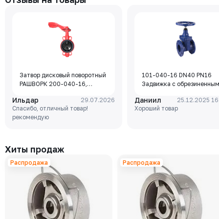
Затвор дисковый поворотный
101-040-16 DN40 PN16
РАШВОРК 200-040-16,
Задвижка с обрезиненны
DN040, PN16, корпус - GJL-
клином Rushwork, корпус-
Ильдар
Даниил
29.07.2026
25.12.2025 16
250 (GG25), диск - GJS-400-
чугун, клин-EPDM,
Спасибо, отличный товар!
Хороший товар
15 (GGG40), уплотнение -
Tmax=110°C Ф/Ф
рекомендую
EPDM, М/Ф, рукоятка
Хиты продаж
Распродажа
Распродажа