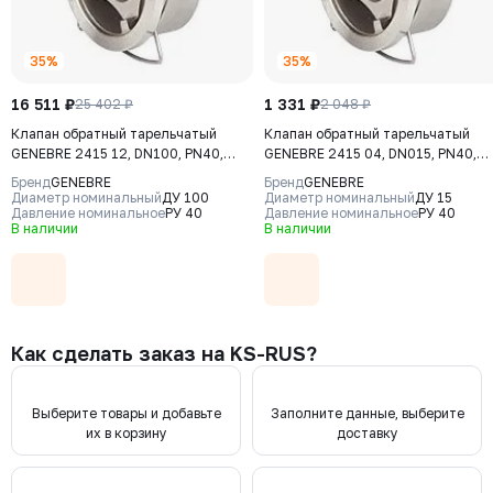
35%
35%
16 511 ₽
1 331 ₽
25 402 ₽
2 048 ₽
Клапан обратный тарельчатый
Клапан обратный тарельчатый
GENEBRE 2415 12, DN100, PN40,
GENEBRE 2415 04, DN015, PN40,
корпус - CF8M (AISI316), диск -
корпус - CF8M (AISI316), диск -
Бренд
GENEBRE
Бренд
GENEBRE
CF8М (AISI316), М/Ф
CF8М (AISI316), М/Ф
Диаметр номинальный
ДУ 100
Диаметр номинальный
ДУ 15
Давление номинальное
РУ 40
Давление номинальное
РУ 40
В наличии
В наличии
Как сделать заказ на KS-RUS?
Выберите товары и добавьте
Заполните данные, выберите
их в корзину
доставку