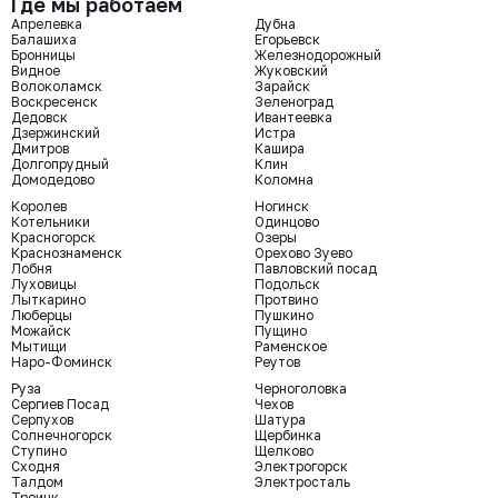
Где мы работаем
Апрелевка
Дубна
Балашиха
Егорьевск
Бронницы
Железнодорожный
Видное
Жуковский
Волоколамск
Зарайск
Воскресенск
Зеленоград
Дедовск
Ивантеевка
Дзержинский
Истра
Дмитров
Кашира
Долгопрудный
Клин
Домодедово
Коломна
Королев
Ногинск
Котельники
Одинцово
Красногорск
Озеры
Краснознаменск
Орехово Зуево
Лобня
Павловский посад
Луховицы
Подольск
Лыткарино
Протвино
Люберцы
Пушкино
Можайск
Пущино
Мытищи
Раменское
Наро-Фоминск
Реутов
Руза
Черноголовка
Сергиев Посад
Чехов
Серпухов
Шатура
Солнечногорск
Щербинка
Ступино
Щелково
Сходня
Электрогорск
Талдом
Электросталь
Троицк