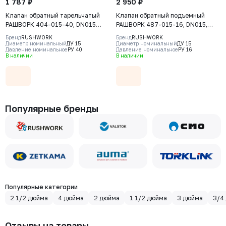
1 787 ₽
2 950 ₽
Клапан обратный тарельчатый
Клапан обратный подъемный
РАШВОРК 404-015-40, DN015
РАШВОРК 487-015-16, DN015,
PN40, корпус - CF8M, диск -
PN16, корпус - GJL-250 (GG25),
Бренд
RUSHWORK
Бренд
RUSHWORK
CF8M, уплотнение - CF8M, М/Ф
диск - угл. сталь AISI420, седло -
Диаметр номинальный
ДУ 15
Диаметр номинальный
ДУ 15
Давление номинальное
РУ 40
Давление номинальное
РУ 16
угл. сталь AISI420, Ф/Ф
В наличии
В наличии
Популярные бренды
Популярные категории
2 1/2 дюйма
4 дюйма
2 дюйма
1 1/2 дюйма
3 дюйма
3/4
Отзывы на товары