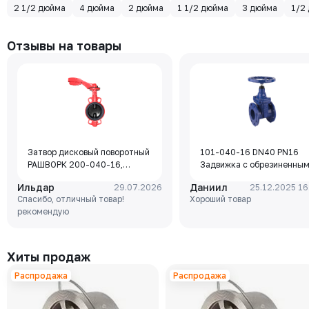
2 1/2 дюйма
4 дюйма
2 дюйма
1 1/2 дюйма
3 дюйма
1/2
Отзывы на товары
Затвор дисковый поворотный
101-040-16 DN40 PN16
РАШВОРК 200-040-16,
Задвижка с обрезиненны
DN040, PN16, корпус - GJL-
клином Rushwork, корпус-
Ильдар
Даниил
29.07.2026
25.12.2025 16
250 (GG25), диск - GJS-400-
чугун, клин-EPDM,
Спасибо, отличный товар!
Хороший товар
15 (GGG40), уплотнение -
Tmax=110°C Ф/Ф
рекомендую
EPDM, М/Ф, рукоятка
Хиты продаж
Распродажа
Распродажа