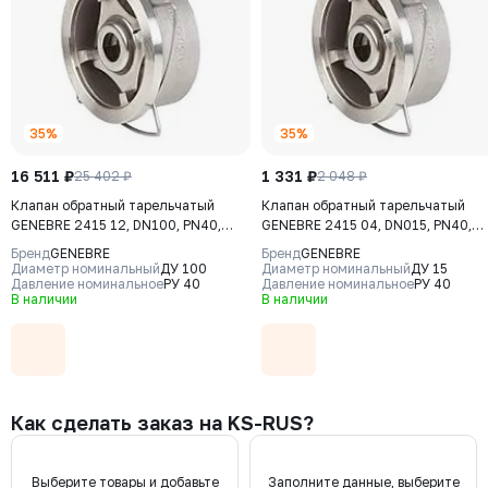
35%
35%
16 511 ₽
1 331 ₽
25 402 ₽
2 048 ₽
Клапан обратный тарельчатый
Клапан обратный тарельчатый
GENEBRE 2415 12, DN100, PN40,
GENEBRE 2415 04, DN015, PN40,
корпус - CF8M (AISI316), диск -
корпус - CF8M (AISI316), диск -
Бренд
GENEBRE
Бренд
GENEBRE
CF8М (AISI316), М/Ф
CF8М (AISI316), М/Ф
Диаметр номинальный
ДУ 100
Диаметр номинальный
ДУ 15
Давление номинальное
РУ 40
Давление номинальное
РУ 40
В наличии
В наличии
Как сделать заказ на KS-RUS?
Выберите товары и добавьте
Заполните данные, выберите