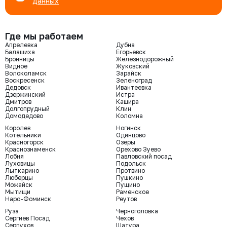
данных
Где мы работаем
Апрелевка
Дубна
Балашиха
Егорьевск
Бронницы
Железнодорожный
Видное
Жуковский
Волоколамск
Зарайск
Воскресенск
Зеленоград
Дедовск
Ивантеевка
Дзержинский
Истра
Дмитров
Кашира
Долгопрудный
Клин
Домодедово
Коломна
Королев
Ногинск
Котельники
Одинцово
Красногорск
Озеры
Краснознаменск
Орехово Зуево
Лобня
Павловский посад
Луховицы
Подольск
Лыткарино
Протвино
Люберцы
Пушкино
Можайск
Пущино
Мытищи
Раменское
Наро-Фоминск
Реутов
Руза
Черноголовка
Сергиев Посад
Чехов
Серпухов
Шатура