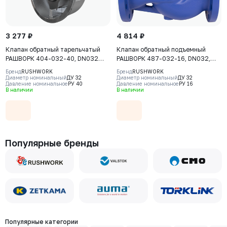
3 277 ₽
4 814 ₽
Клапан обратный тарельчатый
Клапан обратный подъемный
РАШВОРК 404-032-40, DN032
РАШВОРК 487-032-16, DN032,
PN40, PN40, корпус - CF8M, диск -
PN16, корпус - GJL-250 (GG25),
Бренд
RUSHWORK
Бренд
RUSHWORK
CF8M, уплотнение - CF8M, М/Ф
диск - угл. сталь AISI420, седло -
Диаметр номинальный
ДУ 32
Диаметр номинальный
ДУ 32
Давление номинальное
РУ 40
Давление номинальное
РУ 16
угл. сталь AISI420, Ф/Ф
В наличии
В наличии
Популярные бренды
Популярные категории