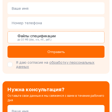
Чердаков Александр
Менеджер по проектным продажам
Ваше имя
Номер телефона
Наталья Гомонова
Специалист отдела снабжения
Файлы спецификации
до 10 Мб (doc, xis, rtf., pdf.)
Бондарюк Евгения
Отправить
Специалист отдела продаж
Я даю согласие на
обработку персональных
данных
Нужна консультация?
Оставьте свои данные и мы свяжемся с вами в течение рабочего
дня
Ваше имя