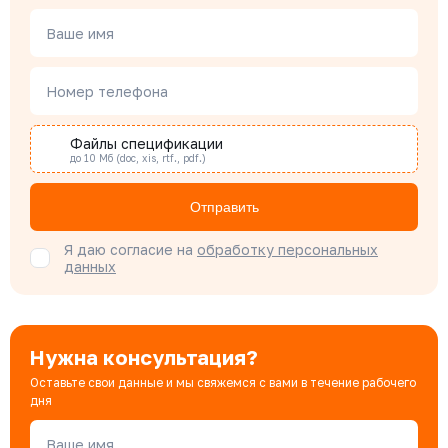
Чердаков Александр
Менеджер по проектным продажам
Ваше имя
Номер телефона
Наталья Гомонова
Специалист отдела снабжения
Файлы спецификации
до 10 Мб (doc, xis, rtf., pdf.)
Бондарюк Евгения
Отправить
Специалист отдела продаж
Я даю согласие на
обработку персональных
данных
Нужна консультация?
Оставьте свои данные и мы свяжемся с вами в течение рабочего
дня
Ваше имя