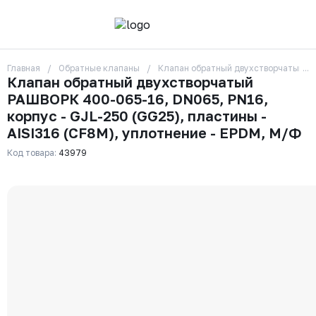
Главная
Обратные клапаны
Клапан обратный двухстворчатый РАШ
О компании
Клапан обратный двухстворчатый
Контакты
РАШВОРК 400-065-16, DN065, PN16,
Бренды
Отзывы
корпус - GJL-250 (GG25), пластины -
Сотрудники
AISI316 (CF8M), уплотнение - EPDM, М/Ф
Вакансии
Код товара:
43979
Доставка
Оплата
Вопрос-ответ
Гарантии
Новости
Реквизиты
+7 (495) 215-24-81
zakaz325@ks-rus.com
Заказать звонок
Email для связи
Одинцово, Внуковская 9, пав. 31
Пункт выдачи заказов