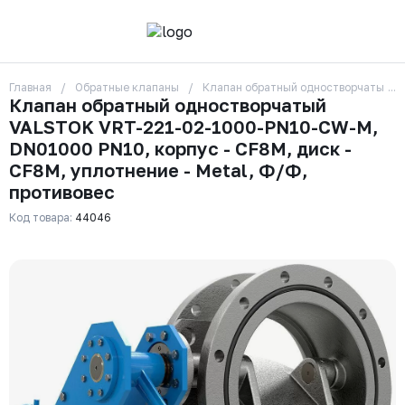
Главная
Обратные клапаны
Клапан обратный одностворчатый VA
О компании
Клапан обратный одностворчатый
Контакты
VALSTOK VRT-221-02-1000-PN10-CW-M,
Бренды
Отзывы
DN01000 PN10, корпус - CF8M, диск -
Сотрудники
CF8M, уплотнение - Metal, Ф/Ф,
Вакансии
противовес
Доставка
Оплата
Код товара:
44046
Вопрос-ответ
Гарантии
Новости
Реквизиты
+7 (495) 215-24-81
zakaz325@ks-rus.com
Заказать звонок
Email для связи
Одинцово, Внуковская 9, пав. 31
Пункт выдачи заказов