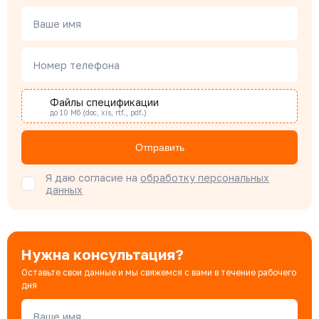
Чердаков Александр
Менеджер по проектным продажам
Ваше имя
Номер телефона
Наталья Гомонова
Специалист отдела снабжения
Файлы спецификации
до 10 Мб (doc, xis, rtf., pdf.)
Бондарюк Евгения
Отправить
Специалист отдела продаж
Я даю согласие на
обработку персональных
данных
Нужна консультация?
Оставьте свои данные и мы свяжемся с вами в течение рабочего
дня
Ваше имя