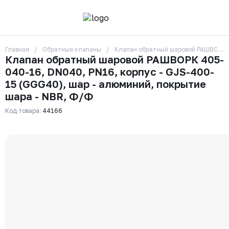
Главная
Обратные клапаны
Клапан обратный шаровой РАШВОРК 4
О компании
Клапан обратный шаровой РАШВОРК 405-
Контакты
040-16, DN040, PN16, корпус - GJS-400-
Бренды
Отзывы
15 (GGG40), шар - алюминий, покрытие
Сотрудники
шара - NBR, Ф/Ф
Вакансии
Код товара:
44166
Доставка
Оплата
Вопрос-ответ
Гарантии
Новости
Реквизиты
+7 (495) 215-24-81
zakaz325@ks-rus.com
Заказать звонок
Email для связи
Одинцово, Внуковская 9, пав. 31
Пункт выдачи заказов