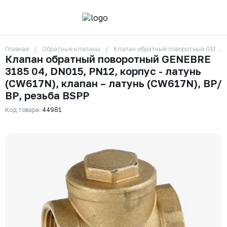
Главная
Обратные клапаны
Клапан обратный поворотный GENEBRE
О компании
Клапан обратный поворотный GENEBRE
Контакты
3185 04, DN015, PN12, корпус - латунь
Бренды
Отзывы
(CW617N), клапан – латунь (CW617N), ВР/
Сотрудники
ВР, резьба BSPP
Вакансии
Код товара:
44981
Доставка
Оплата
Вопрос-ответ
Гарантии
Новости
Реквизиты
+7 (495) 215-24-81
zakaz325@ks-rus.com
Заказать звонок
Email для связи
Одинцово, Внуковская 9, пав. 31
Пункт выдачи заказов