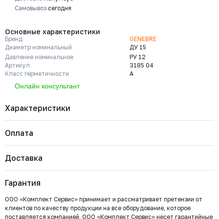
Самовывоз
сегодня
Основные характеристики
Бренд
GENEBRE
Диаметр номинальный
ДУ 15
Давление номинальное
РУ 12
Артикул
3185 04
Класс герметичности
A
Онлайн консультант
Характеристики
Оплата
Бренд
GENEBRE
Диаметр номинальный
ДУ 15
Давление номинальное
РУ 12
Доставка
Артикул
3185 04
Важно: Отгрузка товара производится после 100%
Класс герметичности
A
оплаты и зачисления средств на расчетный счет
Марка материала корпуса
Латунь CW612N
Гарантия
ООО «Комплект Сервис».
Марка материала уплотнения
Металл / Металл
запирающего элемента
Страна
Испания
ООО «Комплект Сервис» принимает и рассматривает претензии от
Холодное водоснабжение (ХВС); Охлаждение и
Сфера
клиентов по качеству продукции на все оборудование, которое
климатизация; Общепромышленное применение; Горячее
применения
поставляется компанией. ООО «Комплект Сервис» несет гарантийные
водоснабжение (ГВС); Водоотведение и канализация