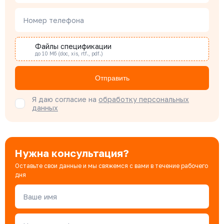
Номер телефона
Наталья Гомонова
Специалист отдела снабжения
Файлы спецификации
до 10 Мб (doc, xis, rtf., pdf.)
Бондарюк Евгения
Отправить
Специалист отдела продаж
Я даю согласие на
обработку персональных
данных
Нужна консультация?
Оставьте свои данные и мы свяжемся с вами в течение рабочего
дня
Ваше имя