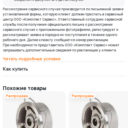
доставка по
Мы используем ЭДО Контур.Диадок.
Москве и
Рассмотрение сервисного случая производится по письменной заявке
Обмен документами через Диадок это обмен и подписание
области при
установленной формы, которую клиент должен прислать в сервисный
любых документов без дублирования на бумаге. Приглашаем Вас
центр ООО «Комплект Сервис». Ответственный сотрудник сервисной
приступить к работе по обмену документами в электронном
заказе от 30
службы после получения официального письма о рассмотрении
виде.
000 ₽
сервисного случая с приложенными фотографиями, регистрирует и
Подробнее
рассматривает заявки в порядке их поступления в течение одного
рабочего дня. Далее клиенту сообщается номер рекламации.
При необходимости представитель ООО «Комплект Сервис» может
Региональная доставка
запрашивать дополнительные сведения по рекламации у клиента.
Мы стремимся сократить издержки по доставке заказов для наших
клиентов!
Читать подробные условия
Поэтому предлагаем бесплатно доставить Ваш товар до ТК в г.
Как купить
Москве. Условия доставки до терминалов ТК в других городах
уточняйте у менеджера.
Стоимость доставки зависит от тарифов транспортной компании, веса,
габаритов и конечного пункта назначения. Услуги по доставке от
Похожие товары
терминала ТК оплачиваются отдельно.
Распродажа
Распродажа
Самовывоз
Осуществляется с
8:00 до 17:30 после полной оплаты заказа и по
Выберите товары и добавьте
Заполните данные, выберите
предварительной договоренности с менеджером. Важно: Ваш
их в корзину
доставку
представитель должен иметь надлежаще заполненную доверенность
или печать организации при получении груза.
Адрес склада