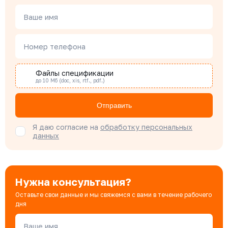
Чердаков Александр
Менеджер по проектным продажам
Ваше имя
Номер телефона
Наталья Гомонова
Специалист отдела снабжения
Файлы спецификации
до 10 Мб (doc, xis, rtf., pdf.)
Бондарюк Евгения
Отправить
Специалист отдела продаж
Я даю согласие на
обработку персональных
данных
Нужна консультация?
Оставьте свои данные и мы свяжемся с вами в течение рабочего
дня
Ваше имя