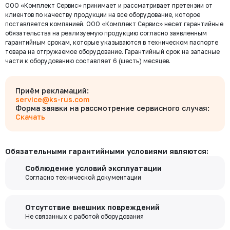
Тип присоединения
ВР/ВР
ООО «Комплект Сервис» принимает и рассматривает претензии от
Тип арматуры
Клапан обратный
клиентов по качеству продукции на все оборудование, которое
Конструкция запирающего
поставляется компанией. ООО «Комплект Сервис» несет гарантийные
Поворотный
элемента
обязательства на реализуемую продукцию согласно заявленным
Безналичный расчёт
гарантийным срокам, которые указываются в техническом паспорте
товара на отгружаемое оборудование. Гарантийный срок на запасные
Мы выставляем счёт на оплату, который можно оплатить в
части к оборудованию составляет 6 (шесть) месяцев.
любом банке
Бесплатно
Байкал Сервис
Для юридических лиц
Приём рекламаций:
Оплата производится по выставленному Счету, с указанием его № в
service@ks-rus.com
платежном поручении. Денежные средства поступят на расчетный
Форма заявки на рассмотрение сервисного случая:
Бесплатно
счет через 1-3 рабочих дня после оплаты. После зачисления 100%
Скачать
Деловые линии
предоплаты на расчетный счет ООО «Комплект Сервис» заказ
формируется к Доставке.
Для физических лиц
Обязательными гарантийными условиями являются:
Оплатите заказ в любом банке, действующим на территории России.
Бесплатно
Вы можете заполнить бланк банковского перевода вручную в банке, в
ПЭК
Соблюдение условий эксплуатации
этом случае укажите в качестве получателя платежа ООО "Комплект
Согласно технической документации
Сервис", а в комментарии к платежу - номер счёта.
Если Ваш банк поддерживает онлайн переводы, воспользуйтесь
Если вы хотите
отправить груз другой транспортной компанией,
услугами интернет-банкинга. Зарегистрируйтесь в системе и не
просьба, согласовать это с вашим менеджером или заказать
Отсутствие внешних повреждений
выходя из дома переводите деньги со счета на счет, оплачивайте
забор груза в выбранной вами транспортной компании.
Не связанных с работой оборудования
покупки и выполняйте другие банковские операции.