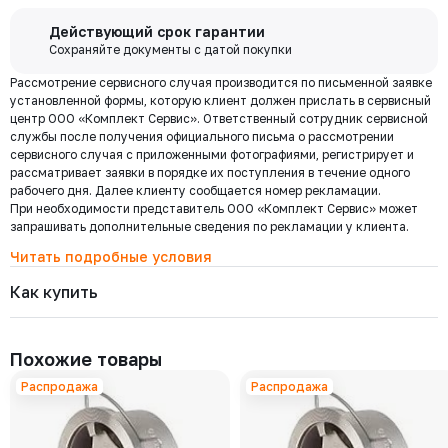
Бесплатная
Действующий срок гарантии
доставка по
Сохраняйте документы с датой покупки
Мы используем ЭДО Контур.Диадок.
Москве и
Рассмотрение сервисного случая производится по письменной заявке
Обмен документами через Диадок это обмен и подписание
области при
установленной формы, которую клиент должен прислать в сервисный
любых документов без дублирования на бумаге. Приглашаем Вас
центр ООО «Комплект Сервис». Ответственный сотрудник сервисной
приступить к работе по обмену документами в электронном
заказе от 30
службы после получения официального письма о рассмотрении
виде.
000 ₽
сервисного случая с приложенными фотографиями, регистрирует и
Подробнее
рассматривает заявки в порядке их поступления в течение одного
рабочего дня. Далее клиенту сообщается номер рекламации.
При необходимости представитель ООО «Комплект Сервис» может
Региональная доставка
запрашивать дополнительные сведения по рекламации у клиента.
Мы стремимся сократить издержки по доставке заказов для наших
клиентов!
Читать подробные условия
Поэтому предлагаем бесплатно доставить Ваш товар до ТК в г.
Как купить
Москве. Условия доставки до терминалов ТК в других городах
уточняйте у менеджера.
Стоимость доставки зависит от тарифов транспортной компании, веса,
габаритов и конечного пункта назначения. Услуги по доставке от
Похожие товары
терминала ТК оплачиваются отдельно.
Распродажа
Распродажа
Самовывоз
Осуществляется с
8:00 до 17:30 после полной оплаты заказа и по
Выберите товары и добавьте
Заполните данные, выберите
предварительной договоренности с менеджером. Важно: Ваш
их в корзину
доставку