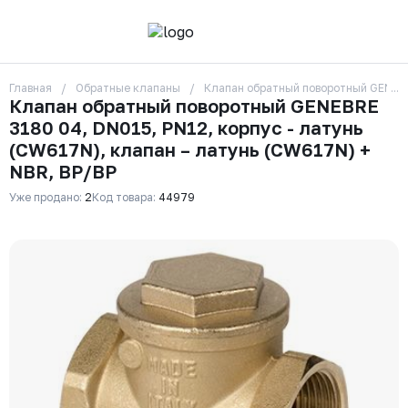
Главная
Обратные клапаны
Клапан обратный поворотный GENEBRE
О компании
Клапан обратный поворотный GENEBRE
Контакты
3180 04, DN015, PN12, корпус - латунь
Бренды
Отзывы
(CW617N), клапан – латунь (CW617N) +
Сотрудники
NBR, ВР/ВР
Вакансии
Уже продано:
2
Код товара:
44979
Доставка
Оплата
Вопрос-ответ
Гарантии
Новости
Реквизиты
+7 (495) 215-24-81
zakaz325@ks-rus.com
Заказать звонок
Email для связи
Одинцово, Внуковская 9, пав. 31
Пункт выдачи заказов