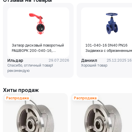
Затвор дисковый поворотный
101-040-16 DN40 PN16
РАШВОРК 200-040-16,
Задвижка с обрезиненны
DN040, PN16, корпус - GJL-
клином Rushwork, корпус-
Ильдар
Даниил
29.07.2026
25.12.2025 16
250 (GG25), диск - GJS-400-
чугун, клин-EPDM,
Спасибо, отличный товар!
Хороший товар
15 (GGG40), уплотнение -
Tmax=110°C Ф/Ф
рекомендую
EPDM, М/Ф, рукоятка
Хиты продаж
Распродажа
Распродажа