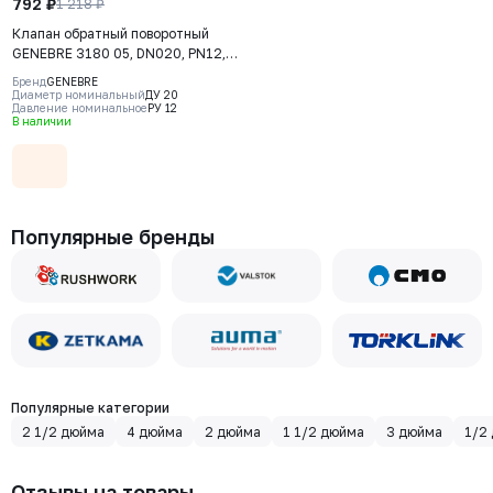
792 ₽
1 218 ₽
Клапан обратный поворотный
GENEBRE 3180 05, DN020, PN12,
корпус - латунь (CW617N),
Бренд
GENEBRE
клапан – латунь (CW617N) + NBR,
Диаметр номинальный
ДУ 20
Давление номинальное
РУ 12
ВР/ВР
В наличии
Популярные бренды
Популярные категории
2 1/2 дюйма
4 дюйма
2 дюйма
1 1/2 дюйма
3 дюйма
1/2
Отзывы на товары