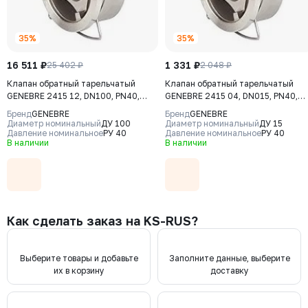
35%
35%
16 511 ₽
1 331 ₽
25 402 ₽
2 048 ₽
Клапан обратный тарельчатый
Клапан обратный тарельчатый
GENEBRE 2415 12, DN100, PN40,
GENEBRE 2415 04, DN015, PN40,
корпус - CF8M (AISI316), диск -
корпус - CF8M (AISI316), диск -
Бренд
GENEBRE
Бренд
GENEBRE
CF8М (AISI316), М/Ф
CF8М (AISI316), М/Ф
Диаметр номинальный
ДУ 100
Диаметр номинальный
ДУ 15
Давление номинальное
РУ 40
Давление номинальное
РУ 40
В наличии
В наличии
Как сделать заказ на KS-RUS?
Выберите товары и добавьте
Заполните данные, выберите
их в корзину
доставку