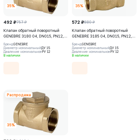
35%
35%
492 ₽
572 ₽
757 ₽
880 ₽
Клапан обратный поворотный
Клапан обратный поворотный
GENEBRE 3180 04, DN015, PN12,
GENEBRE 3185 04, DN015, PN12,
корпус - латунь (CW617N),
корпус - латунь (CW617N),
Бренд
GENEBRE
Бренд
GENEBRE
клапан – латунь (CW617N) + NBR,
клапан – латунь (CW617N), ВР/ВР,
Диаметр номинальный
ДУ 15
Диаметр номинальный
ДУ 15
Давление номинальное
РУ 12
Давление номинальное
РУ 12
ВР/ВР
резьба BSPP
В наличии
В наличии
Распродажа
35%