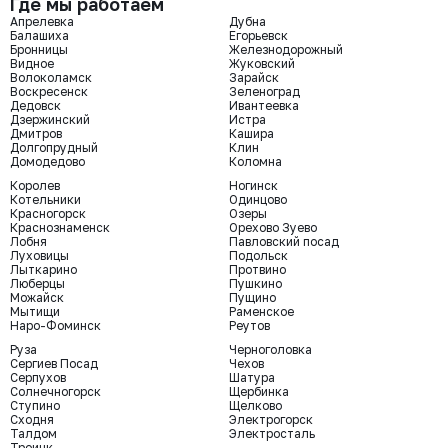
Где мы работаем
Апрелевка
Дубна
Балашиха
Егорьевск
Бронницы
Железнодорожный
Видное
Жуковский
Волоколамск
Зарайск
Воскресенск
Зеленоград
Дедовск
Ивантеевка
Дзержинский
Истра
Дмитров
Кашира
Долгопрудный
Клин
Домодедово
Коломна
Королев
Ногинск
Котельники
Одинцово
Красногорск
Озеры
Краснознаменск
Орехово Зуево
Лобня
Павловский посад
Луховицы
Подольск
Лыткарино
Протвино
Люберцы
Пушкино
Можайск
Пущино
Мытищи
Раменское
Наро-Фоминск
Реутов
Руза
Черноголовка
Сергиев Посад
Чехов
Серпухов
Шатура
Солнечногорск
Щербинка
Ступино
Щелково
Сходня
Электрогорск
Талдом
Электросталь
Троицк