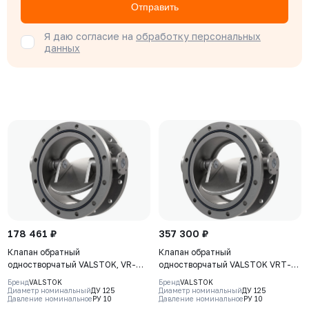
Отправить
Я даю согласие на
обработку персональных
данных
178 461 ₽
357 300 ₽
Клапан обратный
Клапан обратный
одностворчатый VALSTOK, VR-
одностворчатый VALSTOK VRT-
221-02-0125-PN10-M, DN0125
221-02-0125-PN10-M, DN0125
Бренд
VALSTOK
Бренд
VALSTOK
PN10, корпус - CF8M, диск - CF8M,
PN10, корпус - CF8M, диск - CF8M,
Диаметр номинальный
ДУ 125
Диаметр номинальный
ДУ 125
Давление номинальное
РУ 10
Давление номинальное
РУ 10
уплотнение - Metal, М/Ф
уплотнение - Metal, Ф/Ф