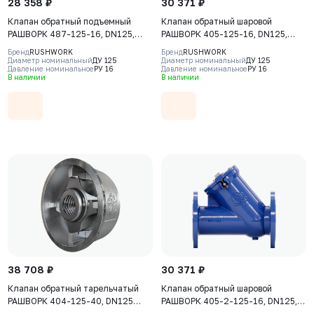
28 358 ₽
30 371 ₽
Клапан обратный подъемный
Клапан обратный шаровой
РАШВОРК 487-125-16, DN125,
РАШВОРК 405-125-16, DN125,
PN16, корпус - GJL-250 (GG25),
PN16, корпус - GJS-400-15
Бренд
RUSHWORK
Бренд
RUSHWORK
диск - угл. сталь AISI420, седло -
(GGG40), шар - алюминий,
Диаметр номинальный
ДУ 125
Диаметр номинальный
ДУ 125
Давление номинальное
РУ 16
Давление номинальное
РУ 16
угл. сталь AISI420, Ф/Ф
покрытие шара - NBR, Ф/Ф
В наличии
В наличии
38 708 ₽
30 371 ₽
Клапан обратный тарельчатый
Клапан обратный шаровой
РАШВОРК 404-125-40, DN125
РАШВОРК 405-2-125-16, DN125,
PN40, корпус - CF8M, диск -
PN16, корпус - GJS-500-7