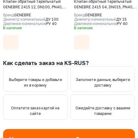
Клапан обратный тарельчатый
Клапан обратный тарельчатый
GENEBRE 2415 12, DN100, PN40,
GENEBRE 2415 04, DN015, PN40,
корпус - CF8M (AISI316), диск -
корпус - CF8M (AISI316), диск -
Бренд
GENEBRE
Бренд
GENEBRE
CF8М (AISI316), М/Ф
CF8М (AISI316), М/Ф
Диаметр номинальный
ДУ 100
Диаметр номинальный
ДУ 15
Давление номинальное
РУ 40
Давление номинальное
РУ 40
В наличии
В наличии
Как сделать заказ на KS-RUS?
Выберите товары и добавьте
Заполните данные, выберите
их в корзину
доставку
Оплатите заказ картой на
Ожидайте доставку с вашими
сайте
товарами