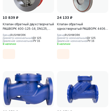
10 839 ₽
24 133 ₽
Клапан обратный двухстворчатый
Клапан обратный
РАШВОРК 400-125-16, DN125,
одностворчатый РАШВОРК 4406,
PN16, корпус - GJL-250 (GG25),
DN125, PN16, корпус - CF8M, диск
Бренд
RUSHWORK
Бренд
RUSHWORK
пластины - AISI316 (CF8M),
- CF8М, уплотнение - Viton (FKM),
Диаметр номинальный
ДУ 125
Диаметр номинальный
ДУ 125
Давление номинальное
РУ 16
Давление номинальное
РУ 16
уплотнение - EPDM, М/Ф
М/Ф
В наличии
В наличии