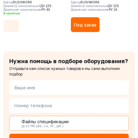
Бренд
RUSHWORK
Бренд
RUSHWORK
CF8M, уплотнение - CF8M, М/Ф
(GGG50), шар – угл.сталь,
Диаметр номинальный
ДУ 125
Диаметр номинальный
ДУ 125
Давление номинальное
РУ 40
Давление номинальное
РУ 16
покрытие шара - NBR, Ф/Ф
В наличии
Под заказ
Нужна помощь в подборе оборудования?
Отправьте нам список нужных товаров и мы сами выполним
подбор
Ваше имя
Номер телефона
Файлы спецификации
до 10 Мб (doc, xis, rtf., pdf.)