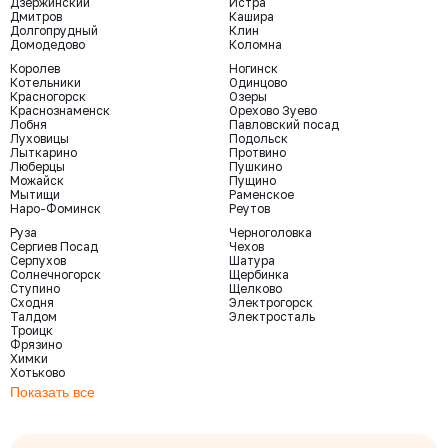
Дзержинский
Истра
Дмитров
Кашира
Долгопрудный
Клин
Домодедово
Коломна
Королев
Ногинск
Котельники
Одинцово
Красногорск
Озеры
Краснознаменск
Орехово Зуево
Лобня
Павловский посад
Луховицы
Подольск
Лыткарино
Протвино
Люберцы
Пушкино
Можайск
Пущино
Мытищи
Раменское
Наро-Фоминск
Реутов
Руза
Черноголовка
Сергиев Посад
Чехов
Серпухов
Шатура
Солнечногорск
Щербинка
Ступино
Щелково
Сходня
Электрогорск
Талдом
Электросталь
Троицк
Фрязино
Химки
Хотьково
Показать все