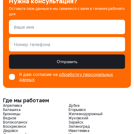
Нужна консультация?
Оставьте свои данные и мы свяжемся с вами в течение рабочего
дня
Ваше имя
Номер телефона
Отправить
Я даю согласие на
обработку персональных
данных
Где мы работаем
Апрелевка
Дубна
Балашиха
Егорьевск
Бронницы
Железнодорожный
Видное
Жуковский
Волоколамск
Зарайск
Воскресенск
Зеленоград
Дедовск
Ивантеевка