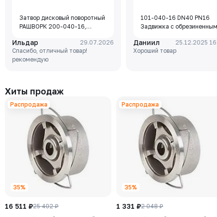
Затвор дисковый поворотный
101-040-16 DN40 PN16
РАШВОРК 200-040-16,
Задвижка с обрезиненны
DN040, PN16, корпус - GJL-
клином Rushwork, корпус-
Ильдар
Даниил
29.07.2026
25.12.2025 16
250 (GG25), диск - GJS-400-
чугун, клин-EPDM,
Спасибо, отличный товар!
Хороший товар
15 (GGG40), уплотнение -
Tmax=110°C Ф/Ф
рекомендую
EPDM, М/Ф, рукоятка
Хиты продаж
Распродажа
Распродажа
35%
35%
16 511 ₽
1 331 ₽
25 402 ₽
2 048 ₽