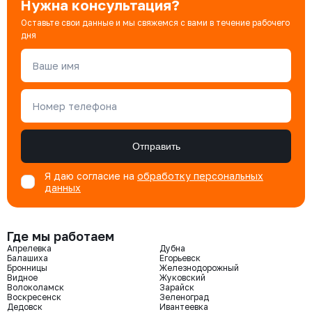
Нужна консультация?
Оставьте свои данные и мы свяжемся с вами в течение рабочего
дня
Ваше имя
Номер телефона
Отправить
Я даю согласие на
обработку персональных
данных
Где мы работаем
Апрелевка
Дубна
Балашиха
Егорьевск
Бронницы
Железнодорожный
Видное
Жуковский
Волоколамск
Зарайск
Воскресенск
Зеленоград
Дедовск
Ивантеевка