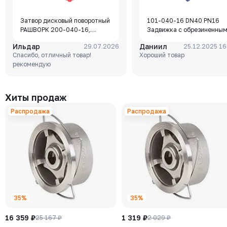
Затвор дисковый поворотный
101-040-16 DN40 PN16
РАШВОРК 200-040-16,
Задвижка с обрезиненны
DN040, PN16, корпус - GJL-
клином Rushwork, корпус-
Ильдар
Даниил
29.07.2026
25.12.2025 16
250 (GG25), диск - GJS-400-
чугун, клин-EPDM,
Спасибо, отличный товар!
Хороший товар
15 (GGG40), уплотнение -
Tmax=110°C Ф/Ф
рекомендую
EPDM, М/Ф, рукоятка
Хиты продаж
Распродажа
Распродажа
35%
35%
16 359 ₽
1 319 ₽
25 167 ₽
2 029 ₽