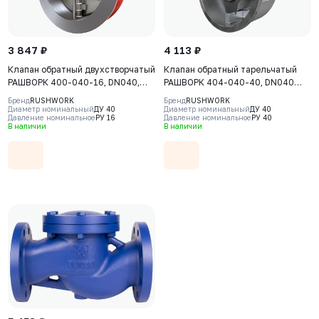
3 847 ₽
4 113 ₽
Клапан обратный двухстворчатый
Клапан обратный тарельчатый
РАШВОРК 400-040-16, DN040,
РАШВОРК 404-040-40, DN040
PN16, корпус - GJL-250 (GG25),
PN40, PN40, корпус - CF8M, диск -
Бренд
RUSHWORK
Бренд
RUSHWORK
пластины - AISI316 (CF8M),
CF8M, уплотнение - CF8M, М/Ф
Диаметр номинальный
ДУ 40
Диаметр номинальный
ДУ 40
Давление номинальное
РУ 16
Давление номинальное
РУ 40
уплотнение - EPDM, М/Ф
В наличии
В наличии