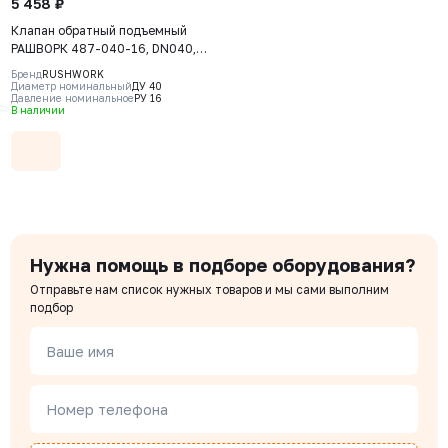
5 458 ₽
Клапан обратный подъемный
РАШВОРК 487-040-16, DN040,
PN16, корпус - GJL-250 (GG25),
Бренд
RUSHWORK
диск - угл. сталь AISI420, седло -
Диаметр номинальный
ДУ 40
Давление номинальное
РУ 16
угл. сталь AISI420, Ф/Ф
В наличии
Нужна помощь в подборе оборудования?
Отправьте нам список нужных товаров и мы сами выполним
подбор
Ваше имя
Номер телефона