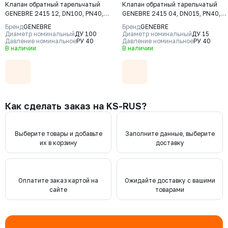
Клапан обратный тарельчатый
Клапан обратный тарельчатый
GENEBRE 2415 12, DN100, PN40,
GENEBRE 2415 04, DN015, PN40,
корпус - CF8M (AISI316), диск -
корпус - CF8M (AISI316), диск -
Бренд
GENEBRE
Бренд
GENEBRE
CF8М (AISI316), М/Ф
CF8М (AISI316), М/Ф
Диаметр номинальный
ДУ 100
Диаметр номинальный
ДУ 15
Давление номинальное
РУ 40
Давление номинальное
РУ 40
В наличии
В наличии
Как сделать заказ на KS-RUS?
Выберите товары и добавьте
Заполните данные, выберите
их в корзину
доставку
Оплатите заказ картой на
Ожидайте доставку с вашими
сайте
товарами