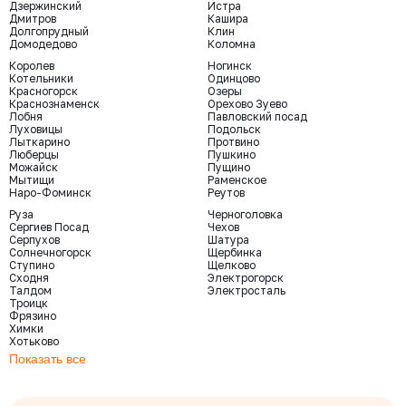
Дзержинский
Истра
Дмитров
Кашира
Долгопрудный
Клин
Домодедово
Коломна
Королев
Ногинск
Котельники
Одинцово
Красногорск
Озеры
Краснознаменск
Орехово Зуево
Лобня
Павловский посад
Луховицы
Подольск
Лыткарино
Протвино
Люберцы
Пушкино
Можайск
Пущино
Мытищи
Раменское
Наро-Фоминск
Реутов
Руза
Черноголовка
Сергиев Посад
Чехов
Серпухов
Шатура
Солнечногорск
Щербинка
Ступино
Щелково
Сходня
Электрогорск
Талдом
Электросталь
Троицк
Фрязино
Химки
Хотьково
Показать все