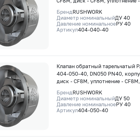
CF8M, диск - CF8M, уплотнение 
Бренд
RUSHWORK
Диаметр номинальный
ДУ 40
Давление номинальное
РУ 40
Артикул
404-040-40
Клапан обратный тарельчатый
404-050-40, DN050 PN40, корпу
диск - CF8M, уплотнение - CF8M
Бренд
RUSHWORK
Диаметр номинальный
ДУ 50
Давление номинальное
РУ 40
Артикул
404-050-40