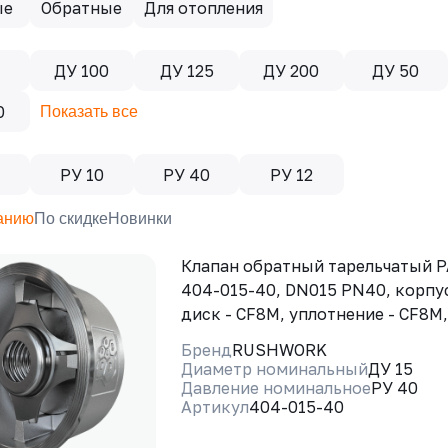
ые
Обратные
Для отопления
5
ДУ 100
ДУ 125
ДУ 200
ДУ 50
0
Показать все
РУ 10
РУ 40
РУ 12
анию
По скидке
Новинки
Клапан обратный тарельчатый
404-015-40, DN015 PN40, корпус
диск - CF8M, уплотнение - CF8M
Бренд
RUSHWORK
Диаметр номинальный
ДУ 15
Давление номинальное
РУ 40
Артикул
404-015-40