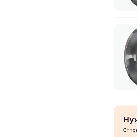
Ну
Отпр