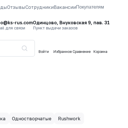
нды
Отзывы
Сотрудники
Вакансии
Покупателям
fo@ks-rus.com
Одинцово, Внуковская 9, пав. 31
ail для связи
Пункт выдачи заказов
Войти
Избранное
Сравнение
Корзина
ка
Одностворчатые
Rushwork