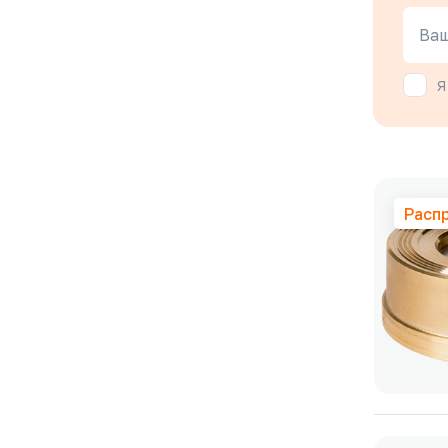
Ваш
Я
Расп