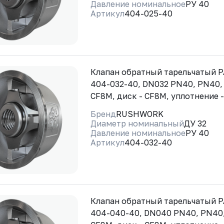
Давление номинальное
РУ 40
Артикул
404-025-40
Клапан обратный тарельчатый
404-032-40, DN032 PN40, PN40, 
CF8M, диск - CF8M, уплотнение 
Бренд
RUSHWORK
Диаметр номинальный
ДУ 32
Давление номинальное
РУ 40
Артикул
404-032-40
Клапан обратный тарельчатый
404-040-40, DN040 PN40, PN40,