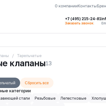
О компании
Контакты
Бре
+7 (495) 215-24-81
in
Заказать звонок
Em
паны
Тарельчатые
ые клапаны
13
ельчатый
Сбросить все
ные категории
жавеющей стали
Резьбовые
Лепестковые
Хлопуш