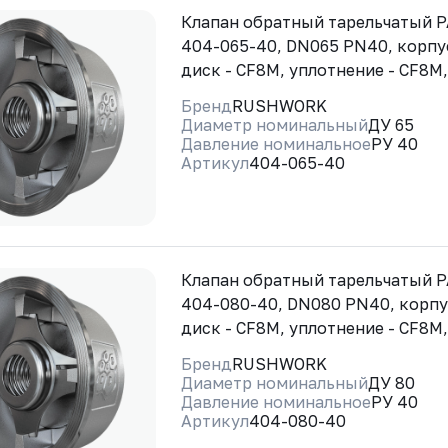
Клапан обратный тарельчатый
404-065-40, DN065 PN40, корпус
диск - CF8M, уплотнение - CF8M
Бренд
RUSHWORK
Диаметр номинальный
ДУ 65
Давление номинальное
РУ 40
Артикул
404-065-40
Клапан обратный тарельчатый
404-080-40, DN080 PN40, корпу
диск - CF8M, уплотнение - CF8M
Бренд
RUSHWORK
Диаметр номинальный
ДУ 80
Давление номинальное
РУ 40
Артикул
404-080-40