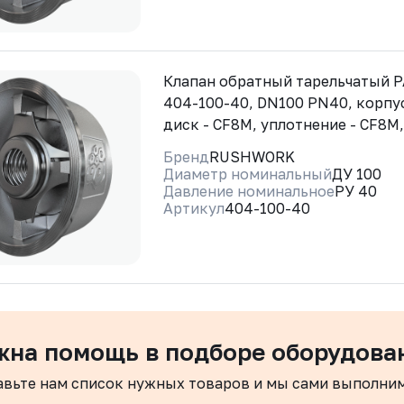
Клапан обратный тарельчатый
404-100-40, DN100 PN40, корпус
диск - CF8M, уплотнение - CF8M
Бренд
RUSHWORK
Диаметр номинальный
ДУ 100
Давление номинальное
РУ 40
Артикул
404-100-40
жна помощь в подборе оборудова
авьте нам список нужных товаров и мы сами выполни