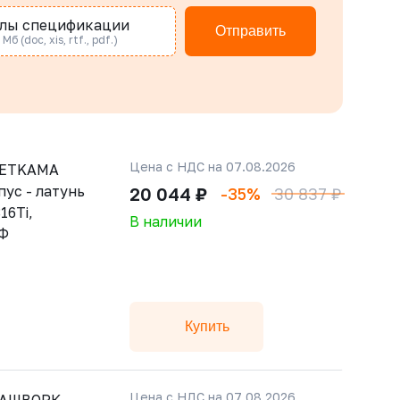
лы спецификации
Отправить
Мб (doc, xis, rtf., pdf.)
Цена с НДС на 07.08.2026
ZETKAMA
пус - латунь
20 044 ₽
-35%
30 837 ₽
16Ti,
В наличии
/Ф
Купить
Цена с НДС на 07.08.2026