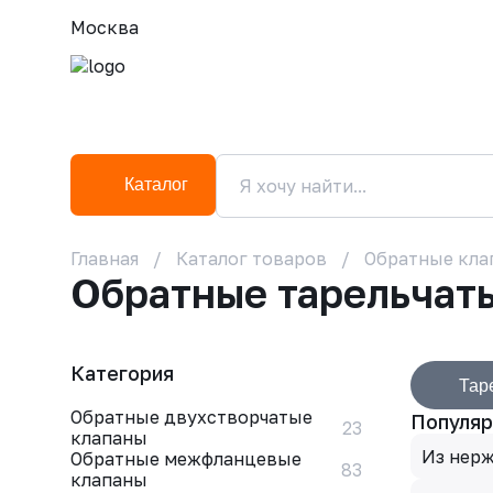
Москва
Каталог
Главная
Каталог товаров
Обратные кла
Обратные тарельчат
Категория
Тар
Обратные двухстворчатые
Популяр
23
клапаны
Из нер
Обратные межфланцевые
83
клапаны