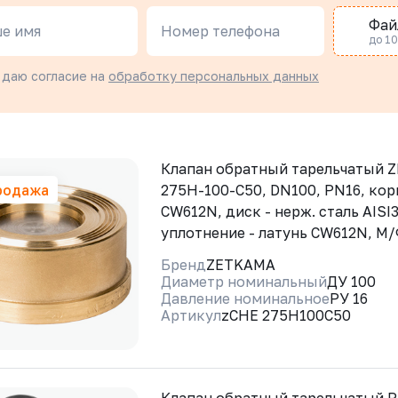
Фай
е имя
Номер телефона
до 10 
 даю согласие на
обработку персональных данных
Клапан обратный тарельчатый 
родажа
275H-100-C50, DN100, PN16, кор
CW612N, диск - нерж. сталь AISI3
уплотнение - латунь CW612N, М
Бренд
ZETKAMA
Диаметр номинальный
ДУ 100
Давление номинальное
РУ 16
Артикул
zCHE 275H100C50