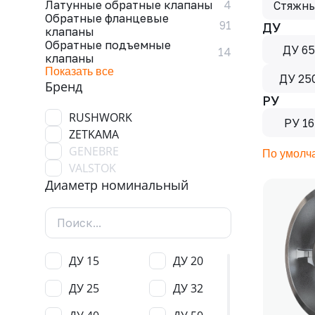
Латунные обратные клапаны
4
Стяжн
Обратные фланцевые
91
ДУ
клапаны
Обратные подъемные
ДУ 6
14
клапаны
Показать все
ДУ 25
Бренд
РУ
RUSHWORK
РУ 16
ZETKAMA
GENEBRE
По умолч
VALSTOK
Диаметр номинальный
ДУ 15
ДУ 20
ДУ 25
ДУ 32