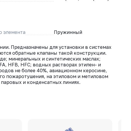
о элемента
Пружинный
ии. Предназначены для установки в систе­мах
яются обратные клапаны такой конструкции.
де; минеральных и синтетических маслах;
A, HFB, HFC; водных растворах этилен- и
родов не более 40%, авиационном керосине,
ого пожаротушения, на этиловом и метиловом
в паровых и конденсатных линиях.