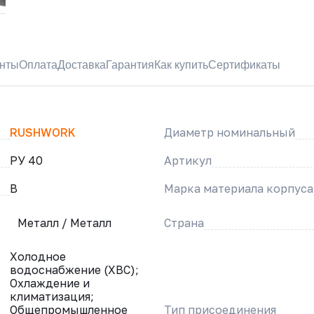
нты
Оплата
Доставка
Гарантия
Как купить
Сертификаты
RUSHWORK
Диаметр номинальный
РУ 40
Артикул
B
Марка материала корпуса
Металл / Металл
Страна
Холодное
водоснабжение (ХВС);
Охлаждение и
климатизация;
Общепромышленное
Тип присоединения