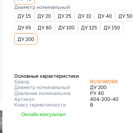
Диаметр номинальный
ДУ 15
ДУ 20
ДУ 25
ДУ 32
ДУ 40
ДУ 50
ДУ 65
ДУ 80
ДУ 100
ДУ 125
ДУ 150
ДУ 200
Основные характеристики
Бренд
RUSHWORK
Диаметр номинальный
ДУ 200
Давление номинальное
РУ 40
Артикул
404-200-40
Класс герметичности
B
Онлайн консультант