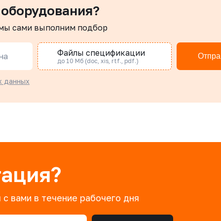
 оборудования?
 мы сами выполним подбор
Файлы спецификации
на
Отпра
до 10 Мб (doc, xis, rtf., pdf.)
х данных
тация?
 с вами в течение рабочего дня