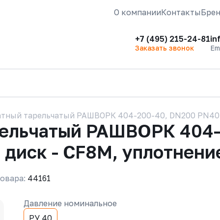
О компании
Контакты
Бре
+7 (495) 215-24-81
in
Заказать звонок
Em
тный тарельчатый РАШВОРК 404-200-40, DN200 PN40, 
рельчатый РАШВОРК 404-
, диск - CF8M, уплотнени
овара:
44161
Давление номинальное
РУ 40