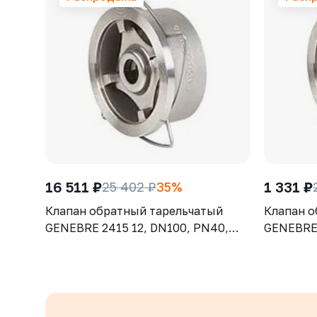
16 511 ₽
1 331 ₽
25 402 ₽
35%
Клапан обратный тарельчатый
Клапан о
GENEBRE 2415 12, DN100, PN40,
GENEBRE 
корпус - CF8M (AISI316), диск -
корпус - 
CF8М (AISI316), М/Ф
CF8М (AI