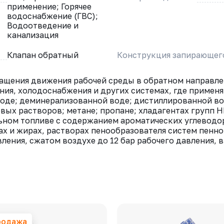
применение; Горячее
водоснабжение (ГВС);
Водоотведение и
канализация
Клапан обратный
Конструкция запирающег
щения движения рабочей среды в обратном направлен
ия, холо­доснабжения и других системах, где примен
воде; деминерализованной воде; дистиллированной во
ых растворов; метане; пропане; хладагентах групп HF
ьном топливе с содержанием ароматических углеводо
ах и жирах, растворах пенообразователя систем пенн
вления, сжатом воздухе до 12 бар рабочего давления, 
родажа