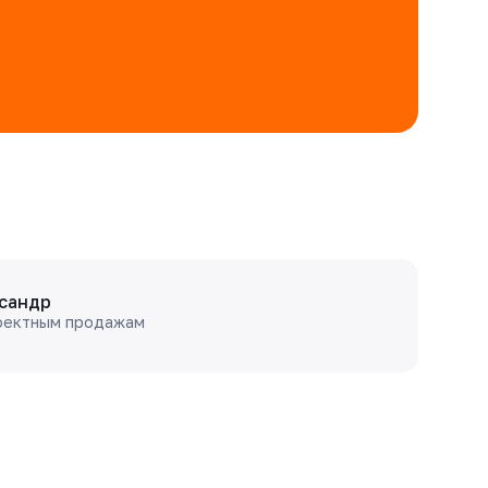
сандр
оектным продажам