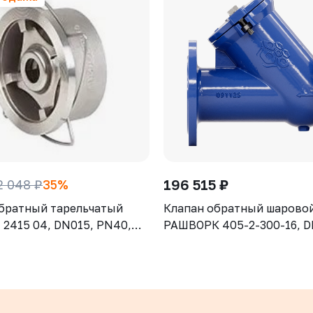
196 515 ₽
2 048 ₽
35%
братный тарельчатый
Клапан обратный шарово
2415 04, DN015, PN40,
РАШВОРК 405-2-300-16, D
CF8M (AISI316), диск -
PN16, корпус - GJS-500-7 
SI316), М/Ф
шар – угл.сталь, покрытие
NBR, Ф/Ф