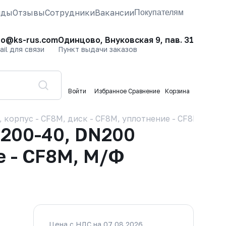
нды
Отзывы
Сотрудники
Вакансии
Покупателям
fo@ks-rus.com
Одинцово, Внуковская 9, пав. 31
ail для связи
Пункт выдачи заказов
Войти
Избранное
Сравнение
Корзина
корпус - CF8M, диск - CF8M, уплотнение - CF8M, М/Ф
200-40, DN200
е - CF8M, М/Ф
Цена с НДС на 07.08.2026