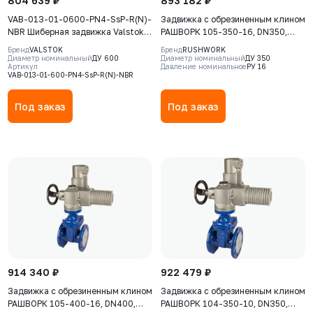
804 639 ₽
893 182 ₽
VAB-013-01-0600-PN4-SsP-R(N)-
Задвижка с обрезиненным клином
NBR Шиберная задвижка Valstok,
РАШВОРК 105-350-16, DN350,
серия VAB, DN 0600, PN4,
PN16, корпус - GJS-500-7
Бренд
VALSTOK
Бренд
RUSHWORK
редуктор (ISO-фланец)
(GGG50), клин - GJS-500-7
Диаметр номинальный
ДУ 600
Диаметр номинальный
ДУ 350
Артикул
Давление номинальное
РУ 16
невыдвижной шток, корпус GJS-
(GGG50), уплотнение - EPDM, Ф/
VAB-013-01-600-PN4-SsP-R(N)-NBR
400-15 (GGG40), нож AISI304,
Ф, с электроприводом AUMA
седловое уплотнение NBR
SA14.6, 380В (без указателя
Под заказ
Под заказ
положения)
914 340 ₽
922 479 ₽
Задвижка с обрезиненным клином
Задвижка с обрезиненным клином
РАШВОРК 105-400-16, DN400,
РАШВОРК 104-350-10, DN350,