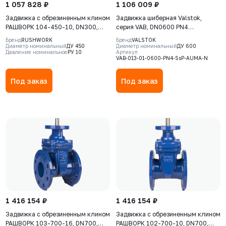
1 057 828 ₽
1 106 009 ₽
Задвижка с обрезиненным клином
Задвижка шиберная Valstok,
РАШВОРК 104-450-10, DN300,
серия VAB, DN0600 PN4
PN10, корпус - GJS-500-7
невыдвижной шток, корпус GJS-
Бренд
RUSHWORK
Бренд
VALSTOK
(GGG50), клин - GJS-500-7
400-15 (GGG40), нож AISI 304,
Диаметр номинальный
ДУ 450
Диаметр номинальный
ДУ 600
Давление номинальное
РУ 10
Артикул
(GGG50), уплотнение - EPDM, Ф/
NBR, Электропривод AUMA SA
VAB-013-01-0600-PN4-SsP-AUMA-N
Ф, с электроприводом AUMA
10.2 380В
SA14.6, 380В (без указателя
Под заказ
Под заказ
положения)
1 416 154 ₽
1 416 154 ₽
Задвижка с обрезиненным клином
Задвижка с обрезиненным клином
РАШВОРК 103-700-16, DN700,
РАШВОРК 102-700-10, DN700,