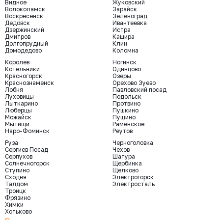
Видное
Жуковский
Волоколамск
Зарайск
Воскресенск
Зеленоград
Дедовск
Ивантеевка
Дзержинский
Истра
Дмитров
Кашира
Долгопрудный
Клин
Домодедово
Коломна
Королев
Ногинск
Котельники
Одинцово
Красногорск
Озеры
Краснознаменск
Орехово Зуево
Лобня
Павловский посад
Луховицы
Подольск
Лыткарино
Протвино
Люберцы
Пушкино
Можайск
Пущино
Мытищи
Раменское
Наро-Фоминск
Реутов
Руза
Черноголовка
Сергиев Посад
Чехов
Серпухов
Шатура
Солнечногорск
Щербинка
Ступино
Щелково
Сходня
Электрогорск
Талдом
Электросталь
Троицк
Фрязино
Химки
Хотьково