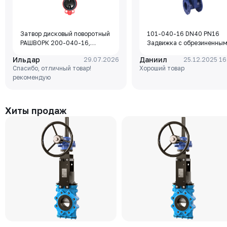
Затвор дисковый поворотный
101-040-16 DN40 PN16
РАШВОРК 200-040-16,
Задвижка с обрезиненны
DN040, PN16, корпус - GJL-
клином Rushwork, корпус-
Ильдар
Даниил
29.07.2026
25.12.2025 16
250 (GG25), диск - GJS-400-
чугун, клин-EPDM,
Спасибо, отличный товар!
Хороший товар
15 (GGG40), уплотнение -
Tmax=110°C Ф/Ф
рекомендую
EPDM, М/Ф, рукоятка
Хиты продаж