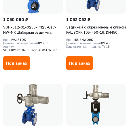
1 050 090 ₽
1 052 052 ₽
VGH-012-01-0250-PN25-GsC-
Задвижка с обрезиненным клином
HW-NR Шиберная задвижка
РАШВОРК 105-450-16, DN450,
Valstok, серия VGH, DN0250,
PN16, корпус - GJS-500-7
Бренд
VALSTOK
Бренд
RUSHWORK
PN25, штурвал, выдвижной шток,
(GGG50), клин - GJS-500-7
Диаметр номинальный
ДУ 250
Диаметр номинальный
ДУ 450
Артикул
Давление номинальное
РУ 16
корпус GJS-500-7 (GGG50), нож
(GGG50), уплотнение - EPDM, Ф/
VGH-012-01-0250-PN25-GsC-HW-NR
AISI304, седловое уплотнение
Ф, с электроприводом AUMA
Natural Rubber
SA14.6, 380В (без указателя
Под заказ
Под заказ
положения)