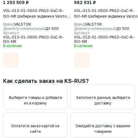
1 293 509 ₽
982 931 ₽
VGL-013-01-0600-PN10-GsC-R-
VGL-013-01-0500-PN10-GsC-R-
ISO-NR Шиберная задвижка Valstok,
ISO-NR Шиберная задвижка Valsto
серия VGL, DN 0600, PN10, редуктор
серия VGL, DN 0500, PN10, редукт
Бренд
VALSTOK
Бренд
VALSTOK
(ISO-фланец), выдвижной шток,
(ISO-фланец) выдвижной шток,
Диаметр номинальный
ДУ 600
Диаметр номинальный
ДУ 500
корпус GJS-400-15 (GGG40) нож
Артикул
корпус GJS-400-15 (GGG40) нож
Артикул
VGL-013-01-0600-PN10-GsC-R-
VGL-013-01-0500-PN10-GsC-R-
AISI304, уплотнение Natural Rubber
AISI304, уплотнение Natural Rubb
ISO-NR
ISO-NR
В наличии
В наличии
Как сделать заказ на KS-RUS?
Выберите товары и добавьте
Заполните данные, выберите
их в корзину
доставку
Оплатите заказ картой на
Ожидайте доставку с вашими
сайте
товарами