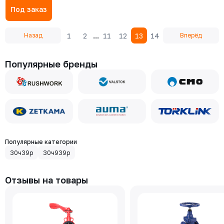
SA16.2, 380В (без указателя
Под заказ
положения)
...
1
2
11
12
13
14
Назад
Вперёд
Популярные бренды
Популярные категории
30ч39р
30ч939р
Отзывы на товары