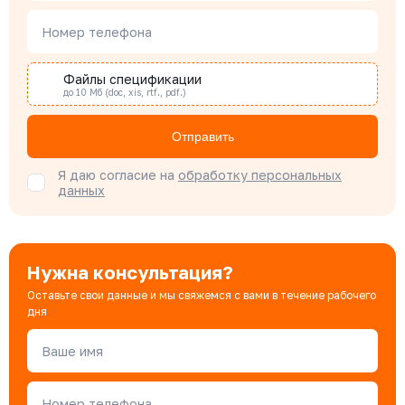
Наталья Гомонова
Номер телефона
Специалист отдела снабжения
Файлы спецификации
до 10 Мб (doc, xis, rtf., pdf.)
Бондарюк Евгения
Специалист отдела продаж
Отправить
Я даю согласие на
обработку персональных
данных
Нужна консультация?
Оставьте свои данные и мы свяжемся с вами в течение рабочего
дня
Ваше имя
Номер телефона