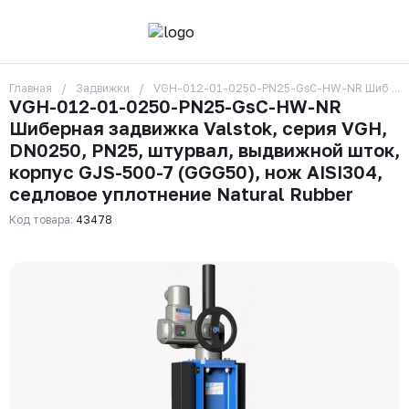
Главная
Задвижки
VGH-012-01-0250-PN25-GsC-HW-NR Шиберная за
О компании
VGH-012-01-0250-PN25-GsC-HW-NR
Контакты
Шиберная задвижка Valstok, серия VGH,
Бренды
Отзывы
DN0250, PN25, штурвал, выдвижной шток,
Сотрудники
корпус GJS-500-7 (GGG50), нож AISI304,
Вакансии
седловое уплотнение Natural Rubber
Доставка
Оплата
Код товара:
43478
Вопрос-ответ
Гарантии
Новости
Реквизиты
+7 (495) 215-24-81
zakaz325@ks-rus.com
Заказать звонок
Email для связи
Одинцово, Внуковская 9, пав. 31
Пункт выдачи заказов