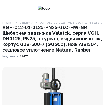
Главная
Задвижки
VGH-012-01-0125-PN25-GsC-HW-NR Шиберная за
О компании
VGH-012-01-0125-PN25-GsC-HW-NR
Контакты
Шиберная задвижка Valstok, серия VGH,
Бренды
Отзывы
DN0125, PN25, штурвал, выдвижной шток,
Сотрудники
корпус GJS-500-7 (GGG50), нож AISI304,
Вакансии
седловое уплотнение Natural Rubber
Доставка
Оплата
Код товара:
43475
Вопрос-ответ
Гарантии
Новости
Реквизиты
+7 (495) 215-24-81
zakaz325@ks-rus.com
Заказать звонок
Email для связи
Одинцово, Внуковская 9, пав. 31
Пункт выдачи заказов