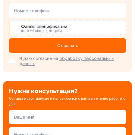
Наталья Гомонова
Номер телефона
Специалист отдела снабжения
Файлы спецификации
до 10 Мб (doc, xis, rtf., pdf.)
Бондарюк Евгения
Специалист отдела продаж
Отправить
Я даю согласие на
обработку персональных
данных
Нужна консультация?
Оставьте свои данные и мы свяжемся с вами в течение рабочего
дня
Ваше имя
Номер телефона