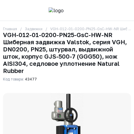
Главная
Задвижки
VGH-012-01-0200-PN25-GsC-HW-NR Шиберная за
О компании
VGH-012-01-0200-PN25-GsC-HW-NR
Контакты
Шиберная задвижка Valstok, серия VGH,
Бренды
Отзывы
DN0200, PN25, штурвал, выдвижной
Сотрудники
шток, корпус GJS-500-7 (GGG50), нож
Вакансии
AISI304, седловое уплотнение Natural
Доставка
Rubber
Оплата
Вопрос-ответ
Код товара:
43477
Гарантии
Новости
Реквизиты
+7 (495) 215-24-81
zakaz325@ks-rus.com
Заказать звонок
Email для связи
Одинцово, Внуковская 9, пав. 31
Пункт выдачи заказов