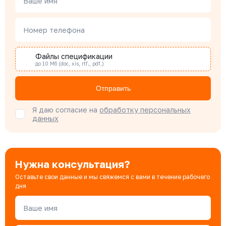
Ваше имя
Наталья Гомонова
Номер телефона
Специалист отдела снабжения
Файлы спецификации
до 10 Мб (doc, xis, rtf., pdf.)
Бондарюк Евгения
Специалист отдела продаж
Отправить
Я даю согласие на
обработку персональных
данных
Нужна консультация?
Оставьте свои данные и мы свяжемся с вами в течение рабочего
дня
Ваше имя