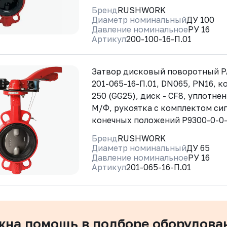
Бренд
RUSHWORK
Диаметр номинальный
ДУ 100
Давление номинальное
РУ 16
Артикул
200-100-16-П.01
Затвор дисковый поворотный 
201-065-16-П.01, DN065, PN16, ко
250 (GG25), диск - CF8, уплотне
М/Ф, рукоятка с комплектом си
конечных положений Р9300-0-0
Бренд
RUSHWORK
Диаметр номинальный
ДУ 65
Давление номинальное
РУ 16
Артикул
201-065-16-П.01
жна помощь в подборе оборудова