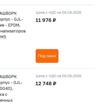
Цена с НДС на 06.08.2026
РАШВОРК
орпус - GJL-
11 976 ₽
ние - EPDM,
гнализаторов
-М5
Под заказ
Цена с НДС на 06.08.2026
РАШВОРК
рпус - GJL-
12 748 ₽
GGG40),
ка с
нечных