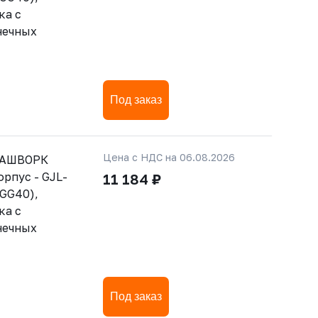
ка с
нечных
Под заказ
Цена с НДС на 06.08.2026
РАШВОРК
орпус - GJL-
11 184 ₽
GGG40),
ка с
нечных
Под заказ