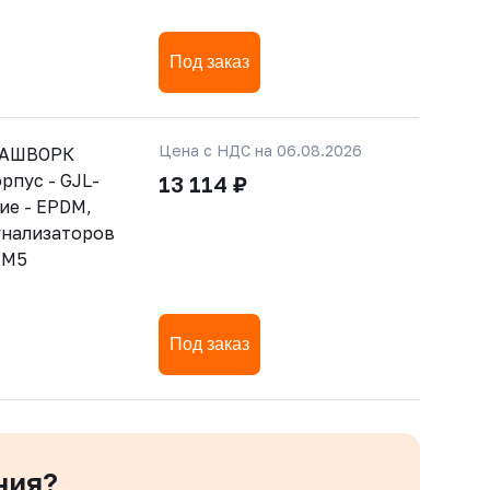
Под заказ
Цена с НДС на 06.08.2026
РАШВОРК
рпус - GJL-
13 114 ₽
ние - EPDM,
гнализаторов
-М5
Под заказ
ния?