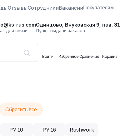
нды
Отзывы
Сотрудники
Вакансии
Покупателям
fo@ks-rus.com
Одинцово, Внуковская 9, пав. 31
ail для связи
Пункт выдачи заказов
Войти
Избранное
Сравнение
Корзина
Сбросить все
РУ 10
РУ 16
Rushwork