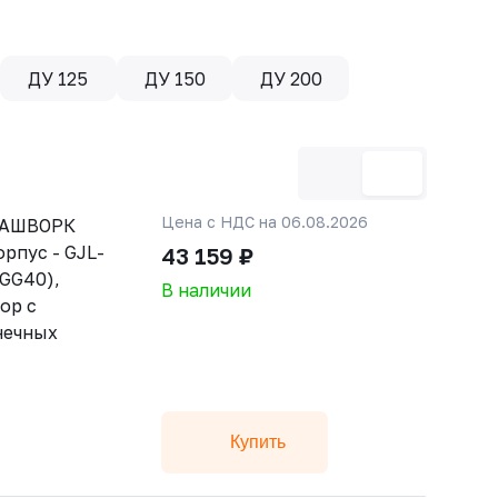
ДУ 125
ДУ 150
ДУ 200
Цена с НДС на 06.08.2026
РАШВОРК
орпус - GJL-
43 159 ₽
GGG40),
В наличии
ор с
нечных
Купить