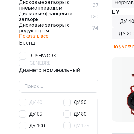
Дисковые затворы с
Нержав
37
пневмоприводом
ДУ
Дисковые фланцевые
120
затворы
ДУ 4
Дисковые затворы с
74
редуктором
ДУ 25
Показать все
Бренд
По умолч
RUSHWORK
GENEBRE
Диаметр номинальный
ДУ 40
ДУ 50
ДУ 65
ДУ 80
ДУ 100
ДУ 125