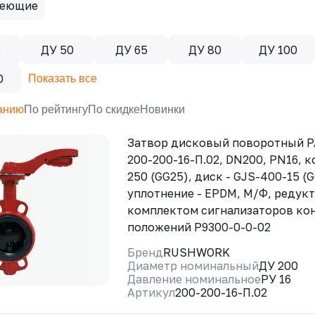
еющие
0
ДУ 50
ДУ 65
ДУ 80
ДУ 100
0
Показать все
анию
По рейтингу
По скидке
Новинки
Затвор дисковый поворотный 
200-200-16-П.02, DN200, PN16, к
250 (GG25), диск - GJS-400-15 (
уплотнение - EPDM, М/Ф, редукт
комплектом сигнализаторов ко
положений Р9300-0-0-02
Бренд
RUSHWORK
Диаметр номинальный
ДУ 200
Давление номинальное
РУ 16
Артикул
200-200-16-П.02