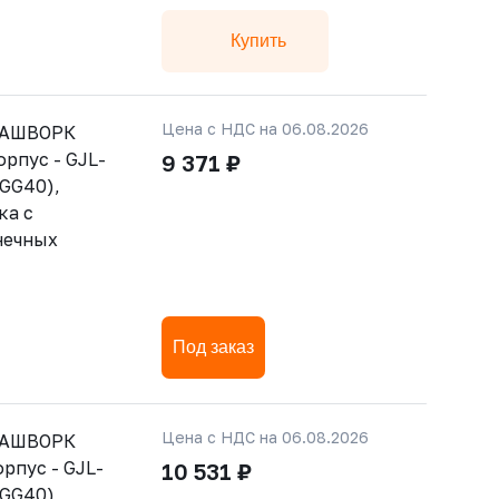
Купить
Цена с НДС на 06.08.2026
РАШВОРК
орпус - GJL-
9 371 ₽
GGG40),
ка с
нечных
Под заказ
Цена с НДС на 06.08.2026
РАШВОРК
орпус - GJL-
10 531 ₽
GGG40),