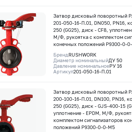
Затвор дисковый поворотный 
201-050-16-П.01, DN050, PN16, к
250 (GG25), диск - CF8, уплотне
М/Ф, рукоятка с комплектом си
конечных положений Р9300-0-0
Бренд
RUSHWORK
Диаметр номинальный
ДУ 50
Давление номинальное
РУ 16
Артикул
201-050-16-П.01
Затвор дисковый поворотный 
200-100-16-П.01, DN100, PN16, ко
250 (GG25), диск - GJS-400-15 (
уплотнение - EPDM, М/Ф, рукоят
комплектом сигнализаторов ко
положений Р9300-0-0-М5