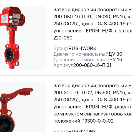
Затвор дисковый поворотный 
200-080-16-П.31, DN080, PN16, к
250 (GG25), диск - GJS-400-15 (
уплотнение - EPDM, М/Ф, с эл.п
220-050
Бренд
RUSHWORK
Диаметр номинальный
ДУ 80
Давление номинальное
РУ 16
Артикул
200-080-16-П.31
Затвор дисковый поворотный 
200-300-16-П.02, DN300, PN16, к
250 (GG25), диск - GJS-400-15 (
уплотнение - EPDM, М/Ф, редукт
комплектом сигнализаторов ко
положений Р9300-0-0-02
Бренд
RUSHWORK