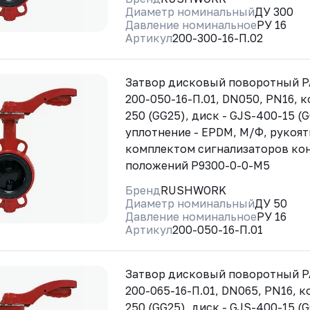
Диаметр номинальный
ДУ 300
Давление номинальное
РУ 16
Артикул
200-300-16-П.02
Затвор дисковый поворотный 
200-050-16-П.01, DN050, PN16, к
250 (GG25), диск - GJS-400-15 (
уплотнение - EPDM, М/Ф, рукоят
комплектом сигнализаторов ко
положений Р9300-0-0-М5
Бренд
RUSHWORK
Диаметр номинальный
ДУ 50
Давление номинальное
РУ 16
Артикул
200-050-16-П.01
Затвор дисковый поворотный 
200-065-16-П.01, DN065, PN16, к
250 (GG25), диск - GJS-400-15 (