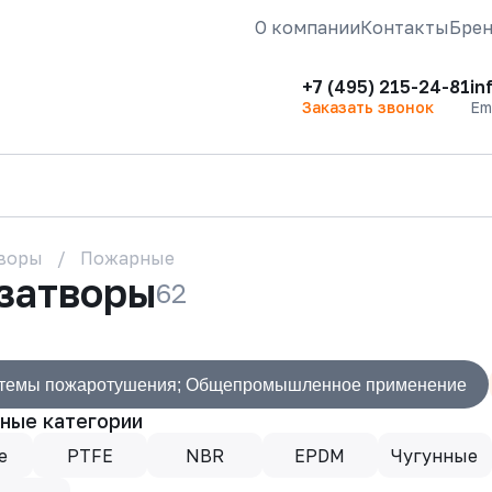
О компании
Контакты
Бре
+7 (495) 215-24-81
in
Заказать звонок
Em
воры
Пожарные
затворы
62
темы пожаротушения; Общепромышленное применение
ные категории
е
PTFE
NBR
EPDM
Чугунные