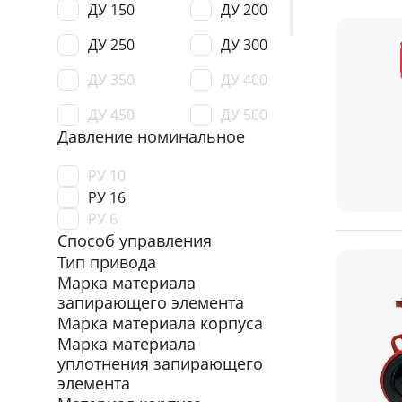
ДУ 150
ДУ 200
ДУ 250
ДУ 300
ДУ 350
ДУ 400
ДУ 450
ДУ 500
Давление номинальное
ДУ 600
ДУ 700
РУ 10
ДУ 800
ДУ 900
РУ 16
РУ 6
ДУ 1000
ДУ 1200
Способ управления
ДУ 1400
Тип привода
Марка материала
запирающего элемента
Марка материала корпуса
Марка материала
уплотнения запирающего
элемента