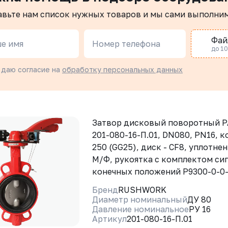
авьте нам список нужных товаров и мы сами выполни
Фай
е имя
Номер телефона
до 10 
 даю согласие на
обработку персональных данных
Затвор дисковый поворотный 
201-080-16-П.01, DN080, PN16, к
250 (GG25), диск - CF8, уплотне
М/Ф, рукоятка с комплектом си
конечных положений Р9300-0-0
Бренд
RUSHWORK
Диаметр номинальный
ДУ 80
Давление номинальное
РУ 16
Артикул
201-080-16-П.01