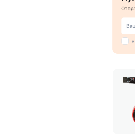
Отпр
Ваш
Я