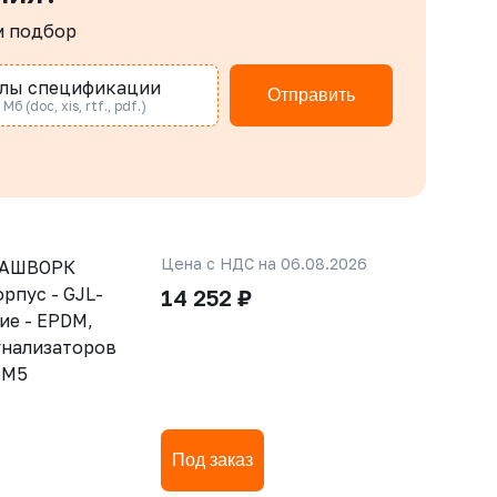
м подбор
лы спецификации
Отправить
Мб (doc, xis, rtf., pdf.)
Цена с НДС на 06.08.2026
РАШВОРК
орпус - GJL-
14 252 ₽
ние - EPDM,
гнализаторов
-М5
Под заказ