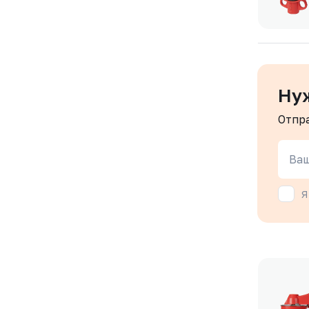
Ну
Отпр
Ваш
Я