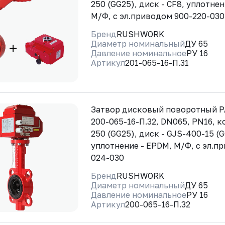
250 (GG25), диск - CF8, уплотне
М/Ф, с эл.приводом 900-220-030
Бренд
RUSHWORK
Диаметр номинальный
ДУ 65
Давление номинальное
РУ 16
Артикул
201-065-16-П.31
Затвор дисковый поворотный 
200-065-16-П.32, DN065, PN16, к
250 (GG25), диск - GJS-400-15 (
уплотнение - EPDM, М/Ф, с эл.п
024-030
Бренд
RUSHWORK
Диаметр номинальный
ДУ 65
Давление номинальное
РУ 16
Артикул
200-065-16-П.32