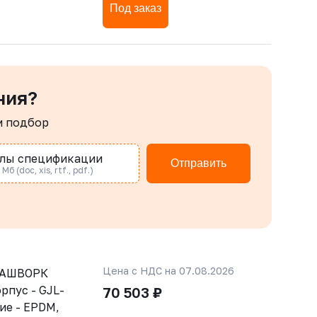
Под заказ
ния?
м подбор
лы спецификации
Отправить
Мб (doc, xis, rtf., pdf.)
Цена с НДС на 07.08.2026
РАШВОРК
рпус - GJL-
70 503 ₽
ние - EPDM,