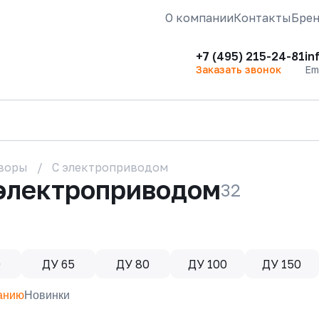
О компании
Контакты
Бре
+7 (495) 215-24-81
in
Заказать звонок
Em
воры
С электроприводом
 электроприводом
32
0
ДУ 65
ДУ 80
ДУ 100
ДУ 150
анию
Новинки