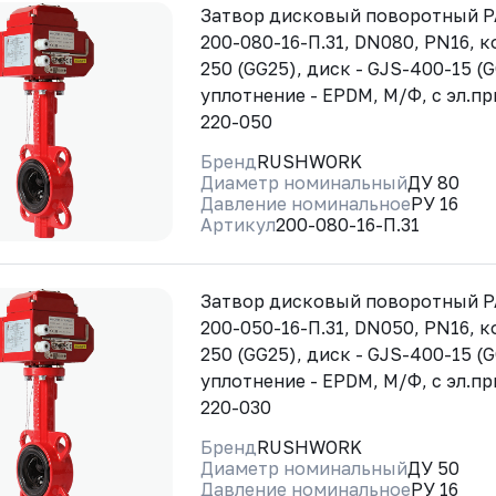
Затвор дисковый поворотный 
200-080-16-П.31, DN080, PN16, к
250 (GG25), диск - GJS-400-15 (
уплотнение - EPDM, М/Ф, с эл.п
220-050
Бренд
RUSHWORK
Диаметр номинальный
ДУ 80
Давление номинальное
РУ 16
Артикул
200-080-16-П.31
Затвор дисковый поворотный 
200-050-16-П.31, DN050, PN16, к
250 (GG25), диск - GJS-400-15 (
уплотнение - EPDM, М/Ф, с эл.п
220-030
Бренд
RUSHWORK
Диаметр номинальный
ДУ 50
Давление номинальное
РУ 16