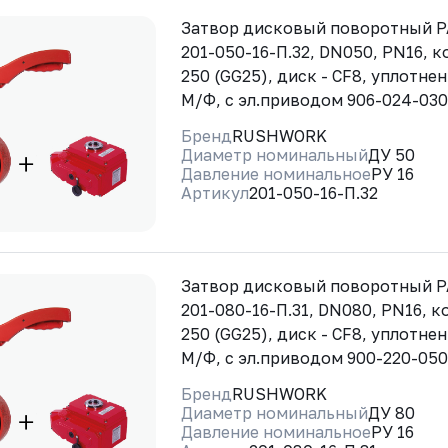
Затвор дисковый поворотный 
201-050-16-П.32, DN050, PN16, к
250 (GG25), диск - CF8, уплотне
М/Ф, с эл.приводом 906-024-030
Бренд
RUSHWORK
Диаметр номинальный
ДУ 50
Давление номинальное
РУ 16
Артикул
201-050-16-П.32
Затвор дисковый поворотный 
201-080-16-П.31, DN080, PN16, к
250 (GG25), диск - CF8, уплотне
М/Ф, с эл.приводом 900-220-050
Бренд
RUSHWORK
Диаметр номинальный
ДУ 80
Давление номинальное
РУ 16