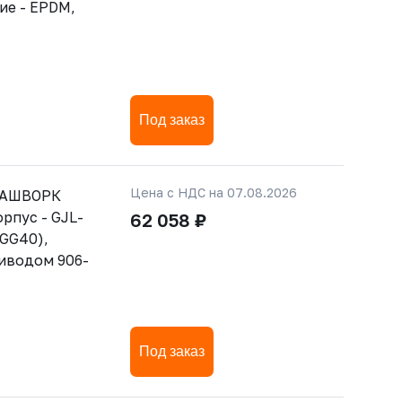
ние - EPDM,
Под заказ
Цена с НДС на 07.08.2026
РАШВОРК
орпус - GJL-
62 058 ₽
GGG40),
риводом 906-
Под заказ