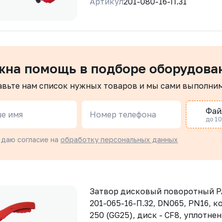
Артикул
201-080-16-П.31
жна помощь в подборе оборудова
авьте нам список нужных товаров и мы сами выполни
Фай
е имя
Номер телефона
до 10 
 даю согласие на
обработку персональных данных
Затвор дисковый поворотный 
201-065-16-П.32, DN065, PN16, ко
250 (GG25), диск - CF8, уплотне