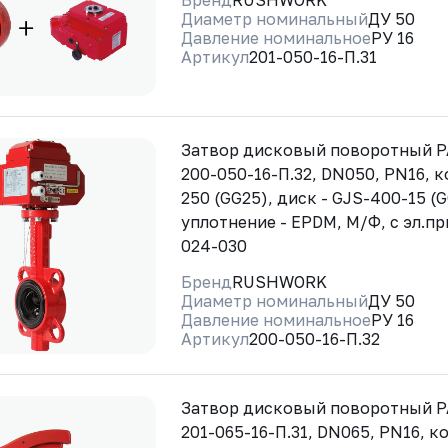
Бренд
RUSHWORK
Диаметр номинальный
ДУ 50
Давление номинальное
РУ 16
Артикул
201-050-16-П.31
Затвор дисковый поворотный 
200-050-16-П.32, DN050, PN16, к
250 (GG25), диск - GJS-400-15 (
уплотнение - EPDM, М/Ф, с эл.п
024-030
Бренд
RUSHWORK
Диаметр номинальный
ДУ 50
Давление номинальное
РУ 16
Артикул
200-050-16-П.32
Затвор дисковый поворотный 
201-065-16-П.31, DN065, PN16, ко