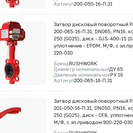
Артикул
200-050-16-П.31
Затвор дисковый поворотный 
200-065-16-П.31, DN065, PN16, к
250 (GG25), диск - GJS-400-15 (
уплотнение - EPDM, М/Ф, с эл.п
220-030
Бренд
RUSHWORK
Диаметр номинальный
ДУ 65
Давление номинальное
РУ 16
Артикул
200-065-16-П.31
Затвор дисковый поворотный 
201-050-16-П.31, DN050, PN16, к
250 (GG25), диск - CF8, уплотне
М/Ф, с эл.приводом 900-220-030