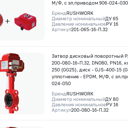
М/Ф, с эл.приводом 906-024-030
Бренд
RUSHWORK
Диаметр номинальный
ДУ 65
Давление номинальное
РУ 16
Артикул
201-065-16-П.32
Затвор дисковый поворотный 
200-080-16-П.32, DN080, PN16, к
250 (GG25), диск - GJS-400-15 (
уплотнение - EPDM, М/Ф, с эл.п
024-050
Бренд
RUSHWORK
Диаметр номинальный
ДУ 80
Давление номинальное
РУ 16
Артикул
200-080-16-П.32