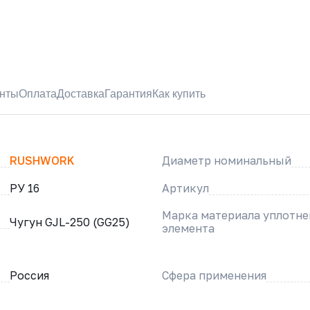
нты
Оплата
Доставка
Гарантия
Как купить
RUSHWORK
Диаметр номинальный
РУ 16
Артикул
Марка материала уплотн
Чугун GJL-250 (GG25)
элемента
Россия
Сфера применения