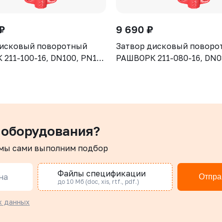
₽
9 690 ₽
дисковый поворотный
Затвор дисковый поворо
211-100-16, DN100, PN16,
РАШВОРК 211-080-16, DN0
GJL-250 (GG25), диск -
корпус - GJL-250 (GG25), 
отнение - NBR, М/Ф,
CF8, уплотнение - NBR, М
рукоятка
 оборудования?
 мы сами выполним подбор
Файлы спецификации
на
Отпра
до 10 Мб (doc, xis, rtf., pdf.)
х данных