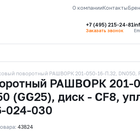
О компании
Контакты
Бре
+7 (495) 215-24-81
in
Заказать звонок
Em
овый поворотный РАШВОРК 201-050-16-П.32, DN050, PN1
воротный РАШВОРК 201-0
50 (GG25), диск - CF8, у
6-024-030
овара:
43824