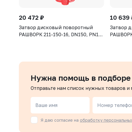
20 472 ₽
10 639 
Затвор дисковый поворотный
Затвор 
РАШВОРК 211-150-16, DN150, PN16,
РАШВОРК 
корпус - GJL-250 (GG25), диск -
корпус - 
CF8, уплотнение - NBR, М/Ф,
CF8, упл
рукоятка
рукоятка
Нужна помощь в подборе
Отправьте нам список нужных товаров и
Ваше имя
Номер телефо
Я даю согласие на
обработку персональны