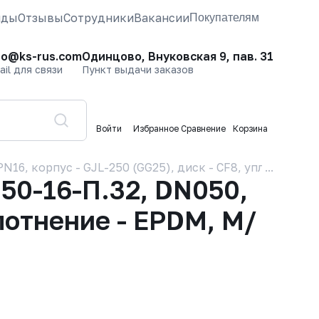
нды
Отзывы
Сотрудники
Вакансии
Покупателям
fo@ks-rus.com
Одинцово, Внуковская 9, пав. 31
ail для связи
Пункт выдачи заказов
Войти
Избранное
Сравнение
Корзина
6, корпус - GJL-250 (GG25), диск - CF8, уплотнение 
50-16-П.32, DN050,
плотнение - EPDM, М/