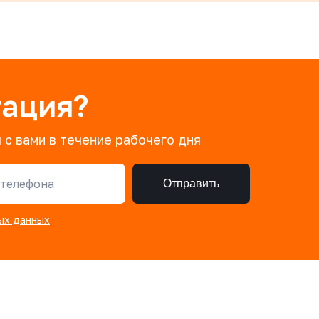
тация?
 с вами в течение рабочего дня
телефона
Отправить
ых данных