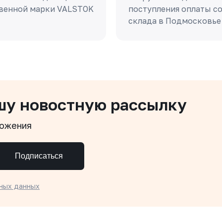
венной марки VALSTOK
поступления оплаты с
склада в Подмосковье
шу новостную рассылку
ложения
Подписаться
ных данных