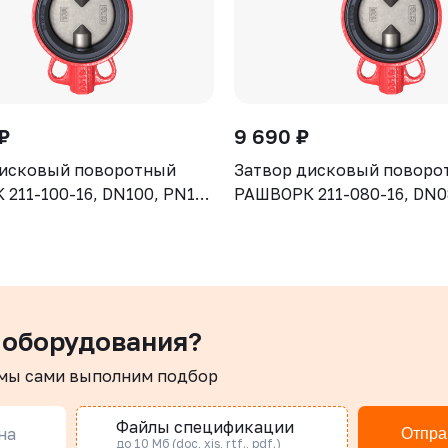
₽
9 690 ₽
дисковый поворотный
Затвор дисковый поворо
211-100-16, DN100, PN16,
РАШВОРК 211-080-16, DN0
GJL-250 (GG25), диск -
корпус - GJL-250 (GG25), 
отнение - NBR, М/Ф,
CF8, уплотнение - NBR, М
рукоятка
 оборудования?
 мы сами выполним подбор
Файлы спецификации
на
Отпра
до 10 Мб (doc, xis, rtf., pdf.)