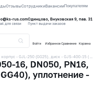
нды
Отзывы
Сотрудники
Вакансии
Покупателям
fo@ks-rus.com
Одинцово, Внуковская 9, пав. 31
ail для связи
Пункт выдачи заказов
Войти
Избранное
Сравнение
Корзина
орпус - GJL-250 (GG25), диск - GJS-400-15 (GGG40), 
50-16, DN050, PN16,
GGG40), уплотнение -