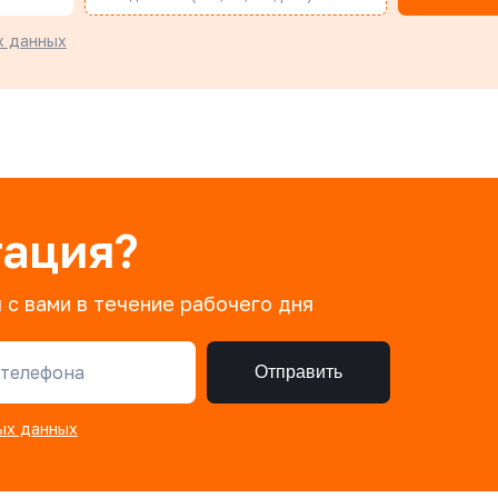
х данных
тация?
 с вами в течение рабочего дня
телефона
Отправить
ых данных