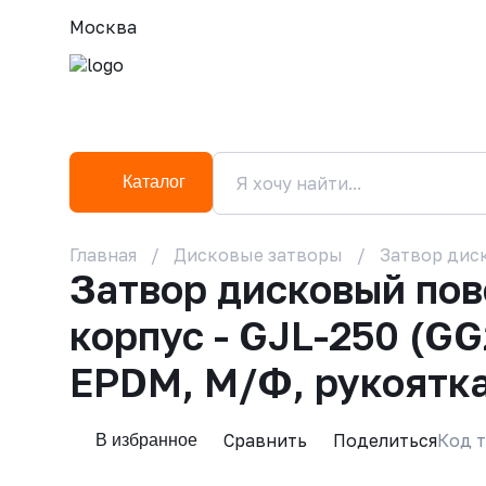
Москва
Каталог
Главная
Дисковые затворы
Затвор диск
Затвор дисковый по
корпус - GJL-250 (GG
EPDM, М/Ф, рукоятк
Сравнить
Поделиться
Код т
В избранное