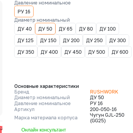
Давление номинальное
РУ 16
Диаметр номинальный
ДУ 40
ДУ 50
ДУ 65
ДУ 80
ДУ 100
ДУ 125
ДУ 150
ДУ 200
ДУ 250
ДУ 300
ДУ 350
ДУ 400
ДУ 450
ДУ 500
ДУ 600
Основные характеристики
Бренд
RUSHWORK
Диаметр номинальный
ДУ 50
Давление номинальное
РУ 16
Артикул
200-050-16
Чугун GJL-250
Марка материала корпуса
(GG25)
Онлайн консультант