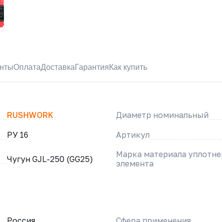
нты
Оплата
Доставка
Гарантия
Как купить
RUSHWORK
Диаметр номинальный
РУ 16
Артикул
Марка материала уплотн
Чугун GJL-250 (GG25)
элемента
Россия
Сфера применения