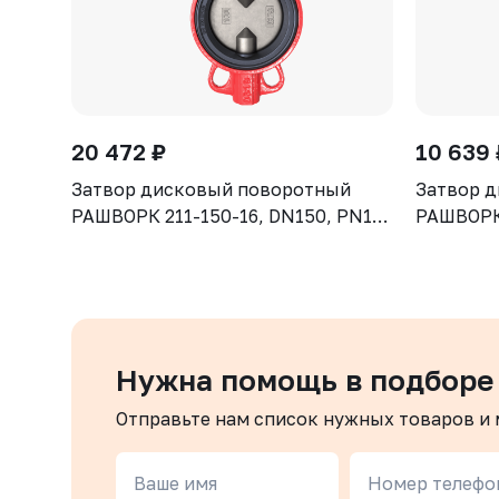
20 472 ₽
10 639 
Затвор дисковый поворотный
Затвор 
РАШВОРК 211-150-16, DN150, PN16,
РАШВОРК 
корпус - GJL-250 (GG25), диск -
корпус - 
CF8, уплотнение - NBR, М/Ф,
CF8, упл
рукоятка
рукоятка
Нужна помощь в подборе
Отправьте нам список нужных товаров и
Ваше имя
Номер телефо