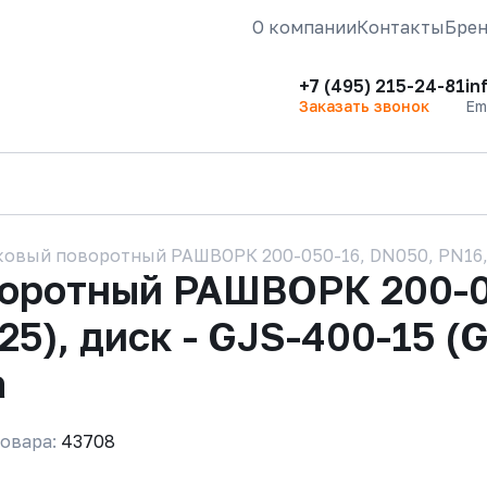
О компании
Контакты
Бре
+7 (495) 215-24-81
in
Заказать звонок
Em
овый поворотный РАШВОРК 200-050-16, DN050, PN16, к
воротный РАШВОРК 200-0
25), диск - GJS-400-15 (
а
овара:
43708