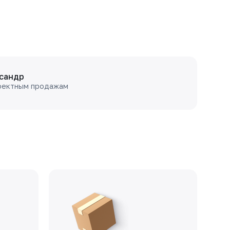
сандр
оектным продажам