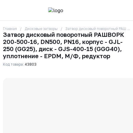
Главная
Дисковые затворы
Затвор дисковый поворотный РАШВОРК
О компании
Затвор дисковый поворотный РАШВОРК
Контакты
200-500-16, DN500, PN16, корпус - GJL-
Бренды
Отзывы
250 (GG25), диск - GJS-400-15 (GGG40),
Сотрудники
уплотнение - EPDM, М/Ф, редуктор
Вакансии
Код товара:
43803
Доставка
Оплата
Вопрос-ответ
Гарантии
Новости
Реквизиты
+7 (495) 215-24-81
zakaz325@ks-rus.com
Заказать звонок
Email для связи
Одинцово, Внуковская 9, пав. 31
Пункт выдачи заказов