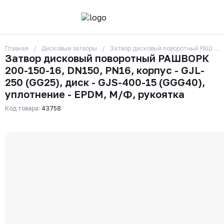
Главная
Дисковые затворы
Затвор дисковый поворотный РАШВОРК
О компании
Затвор дисковый поворотный РАШВОРК
Контакты
200-150-16, DN150, PN16, корпус - GJL-
Бренды
Отзывы
250 (GG25), диск - GJS-400-15 (GGG40),
Сотрудники
уплотнение - EPDM, М/Ф, рукоятка
Вакансии
Код товара:
43758
Доставка
Оплата
Вопрос-ответ
Гарантии
Новости
Реквизиты
+7 (495) 215-24-81
zakaz325@ks-rus.com
Заказать звонок
Email для связи
Одинцово, Внуковская 9, пав. 31
Пункт выдачи заказов