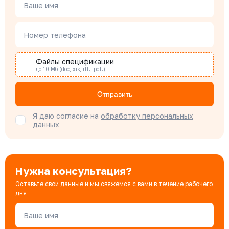
Менеджер по проектным продажам
Ваше имя
Номер телефона
Наталья Гомонова
Специалист отдела снабжения
Файлы спецификации
до 10 Мб (doc, xis, rtf., pdf.)
Бондарюк Евгения
Отправить
Специалист отдела продаж
Я даю согласие на
обработку персональных
данных
Нужна консультация?
Оставьте свои данные и мы свяжемся с вами в течение рабочего
дня
Ваше имя