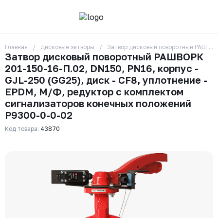
Главная
Дисковые затворы
Затвор дисковый поворотный РАШВОРК
О компании
Затвор дисковый поворотный РАШВОРК
Контакты
201-150-16-П.02, DN150, PN16, корпус -
Бренды
Отзывы
GJL-250 (GG25), диск - CF8, уплотнение -
Сотрудники
EPDM, М/Ф, редуктор с комплектом
Вакансии
сигнализаторов конечных положений
Доставка
Р9300-0-0-02
Оплата
Вопрос-ответ
Код товара:
43870
Гарантии
Новости
Реквизиты
+7 (495) 215-24-81
zakaz325@ks-rus.com
Заказать звонок
Email для связи
Одинцово, Внуковская 9, пав. 31
Пункт выдачи заказов