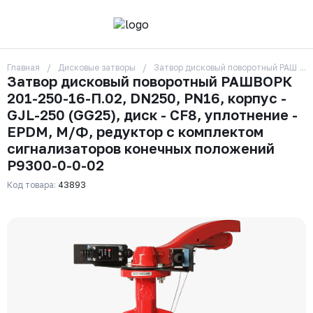
Главная
Дисковые затворы
Затвор дисковый поворотный РАШВОРК
О компании
Затвор дисковый поворотный РАШВОРК
Контакты
201-250-16-П.02, DN250, PN16, корпус -
Бренды
Отзывы
GJL-250 (GG25), диск - CF8, уплотнение -
Сотрудники
EPDM, М/Ф, редуктор с комплектом
Вакансии
сигнализаторов конечных положений
Доставка
Р9300-0-0-02
Оплата
Вопрос-ответ
Код товара:
43893
Гарантии
Новости
Реквизиты
+7 (495) 215-24-81
zakaz325@ks-rus.com
Заказать звонок
Email для связи
Одинцово, Внуковская 9, пав. 31
Пункт выдачи заказов