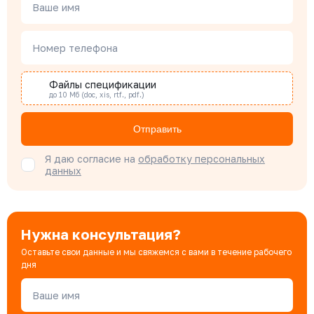
Менеджер по проектным продажам
Ваше имя
Номер телефона
Наталья Гомонова
Специалист отдела снабжения
Файлы спецификации
до 10 Мб (doc, xis, rtf., pdf.)
Бондарюк Евгения
Отправить
Специалист отдела продаж
Я даю согласие на
обработку персональных
данных
Нужна консультация?
Оставьте свои данные и мы свяжемся с вами в течение рабочего
дня
Ваше имя