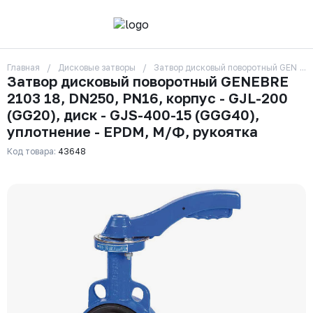
Главная
Дисковые затворы
Затвор дисковый поворотный GENEBRE 
О компании
Затвор дисковый поворотный GENEBRE
Контакты
2103 18, DN250, PN16, корпус - GJL-200
Бренды
Отзывы
(GG20), диск - GJS-400-15 (GGG40),
Сотрудники
уплотнение - EPDM, М/Ф, рукоятка
Вакансии
Код товара:
43648
Доставка
Оплата
Вопрос-ответ
Гарантии
Новости
Реквизиты
+7 (495) 215-24-81
zakaz325@ks-rus.com
Заказать звонок
Email для связи
Одинцово, Внуковская 9, пав. 31
Пункт выдачи заказов