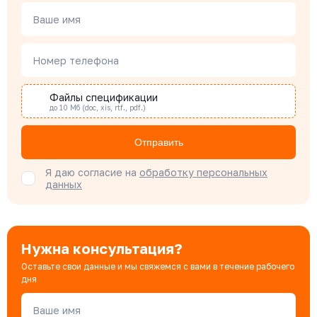
Чердаков Александр
Менеджер по проектным продажам
Ваше имя
Номер телефона
Наталья Гомонова
Специалист отдела снабжения
Файлы спецификации
до 10 Мб (doc, xis, rtf., pdf.)
Бондарюк Евгения
Отправить
Специалист отдела продаж
Я даю согласие на
обработку персональных
данных
Нужна консультация?
Оставьте свои данные и мы свяжемся с вами в течение рабочего
дня
Ваше имя