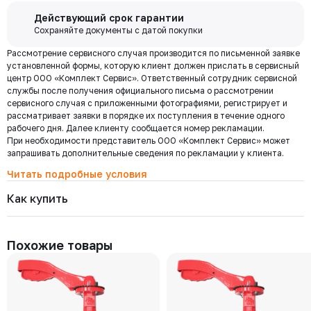
Бесплатная
Действующий срок гарантии
доставка по
Сохраняйте документы с датой покупки
Мы используем ЭДО Контур.Диадок.
Москве и
Рассмотрение сервисного случая производится по письменной заявке
Обмен документами через Диадок это обмен и подписание
области при
установленной формы, которую клиент должен прислать в сервисный
любых документов без дублирования на бумаге. Приглашаем Вас
центр ООО «Комплект Сервис». Ответственный сотрудник сервисной
приступить к работе по обмену документами в электронном
заказе от 30
службы после получения официального письма о рассмотрении
виде.
000 ₽
сервисного случая с приложенными фотографиями, регистрирует и
Подробнее
рассматривает заявки в порядке их поступления в течение одного
рабочего дня. Далее клиенту сообщается номер рекламации.
При необходимости представитель ООО «Комплект Сервис» может
Региональная доставка
запрашивать дополнительные сведения по рекламации у клиента.
Мы стремимся сократить издержки по доставке заказов для наших
клиентов!
Читать подробные условия
Поэтому предлагаем бесплатно доставить Ваш товар до ТК в г.
Как купить
Москве. Условия доставки до терминалов ТК в других городах
уточняйте у менеджера.
Стоимость доставки зависит от тарифов транспортной компании, веса,
габаритов и конечного пункта назначения. Услуги по доставке от
Похожие товары
терминала ТК оплачиваются отдельно.
Самовывоз
Осуществляется с
8:00 до 17:30 после полной оплаты заказа и по
Выберите товары и добавьте
Заполните данные, выберите
предварительной договоренности с менеджером. Важно: Ваш
их в корзину
доставку