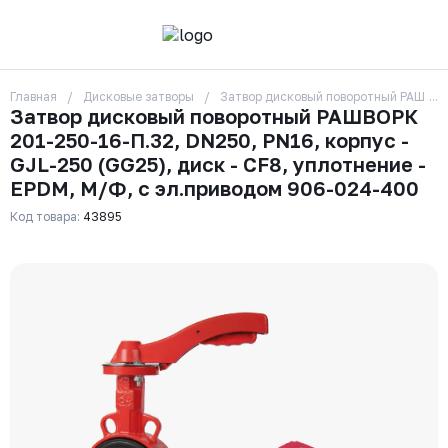
Главная
Дисковые затворы
Затвор дисковый поворотный РАШВОРК
О компании
Затвор дисковый поворотный РАШВОРК
Контакты
201-250-16-П.32, DN250, PN16, корпус -
Бренды
Отзывы
GJL-250 (GG25), диск - CF8, уплотнение -
Сотрудники
EPDM, М/Ф, с эл.приводом 906-024-400
Вакансии
Код товара:
43895
Доставка
Оплата
Вопрос-ответ
Гарантии
Новости
Реквизиты
+7 (495) 215-24-81
zakaz325@ks-rus.com
Заказать звонок
Email для связи
Одинцово, Внуковская 9, пав. 31
Пункт выдачи заказов