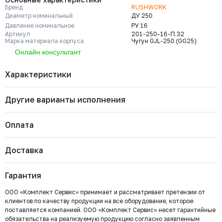
Бренд
RUSHWORK
Диаметр номинальный
ДУ 250
Давление номинальное
РУ 16
Артикул
201-250-16-П.32
Марка материала корпуса
Чугун GJL-250 (GG25)
Онлайн консультант
Характеристики
Другие варианты исполнения
Бренд
RUSHWORK
Диаметр номинальный
ДУ 250
Давление номинальное
РУ 16
Оплата
Артикул
201-250-16-П.32
Марка материала корпуса
Чугун GJL-250 (GG25)
201-300-16-П.32
Марка материала уплотнения
EPDM
Давление номинальное
Диаметр номинальный
Наличие
Доставка
запирающего элемента
Важно: Отгрузка товара производится после 100%
РУ 16
ДУ 300
Нет
Страна
Россия
Сфера
Системы пожаротушения; Общепромышленное
оплаты и зачисления средств на расчетный счет
Цена с НДС
применения
применение
Под заказ
Гарантия
ООО «Комплект Сервис».
240 613 ₽
Тип присоединения
Межфланцевый (PN16)
Тип управления
Электропривод Rushwork
ООО «Комплект Сервис» принимает и рассматривает претензии от
Тип арматуры
Затвор дисковый
клиентов по качеству продукции на все оборудование, которое
201-200-16-П.32
поставляется компанией. ООО «Комплект Сервис» несет гарантийные
Давление номинальное
Диаметр номинальный
Наличие
обязательства на реализуемую продукцию согласно заявленным