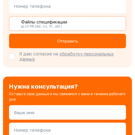
Номер телефона
Наталья Гомонова
Специалист отдела снабжения
Файлы спецификации
до 10 Мб (doc, xis, rtf., pdf.)
Бондарюк Евгения
Отправить
Специалист отдела продаж
Я даю согласие на
обработку персональных
данных
Нужна консультация?
Оставьте свои данные и мы свяжемся с вами в течение рабочего
дня
Ваше имя
Номер телефона