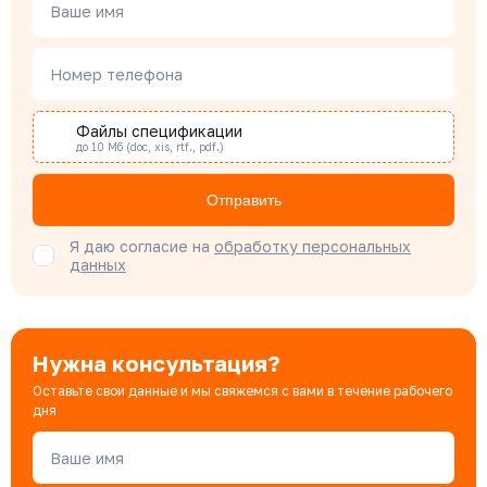
Менеджер по проектным продажам
Ваше имя
Номер телефона
Наталья Гомонова
Специалист отдела снабжения
Файлы спецификации
до 10 Мб (doc, xis, rtf., pdf.)
Бондарюк Евгения
Отправить
Специалист отдела продаж
Я даю согласие на
обработку персональных
данных
Нужна консультация?
Оставьте свои данные и мы свяжемся с вами в течение рабочего
дня
Ваше имя