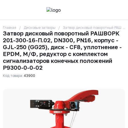
Главная
Дисковые затворы
Затвор дисковый поворотный РАШВОРК
О компании
Затвор дисковый поворотный РАШВОРК
Контакты
201-300-16-П.02, DN300, PN16, корпус -
Бренды
Отзывы
GJL-250 (GG25), диск - CF8, уплотнение -
Сотрудники
EPDM, М/Ф, редуктор с комплектом
Вакансии
сигнализаторов конечных положений
Доставка
Р9300-0-0-02
Оплата
Вопрос-ответ
Код товара:
43900
Гарантии
Новости
Реквизиты
+7 (495) 215-24-81
zakaz325@ks-rus.com
Заказать звонок
Email для связи
Одинцово, Внуковская 9, пав. 31
Пункт выдачи заказов