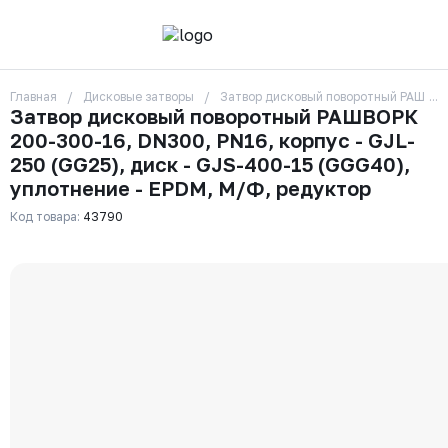
Главная
Дисковые затворы
Затвор дисковый поворотный РАШВОРК
О компании
Затвор дисковый поворотный РАШВОРК
Контакты
200-300-16, DN300, PN16, корпус - GJL-
Бренды
Отзывы
250 (GG25), диск - GJS-400-15 (GGG40),
Сотрудники
уплотнение - EPDM, М/Ф, редуктор
Вакансии
Код товара:
43790
Доставка
Оплата
Вопрос-ответ
Гарантии
Новости
Реквизиты
+7 (495) 215-24-81
zakaz325@ks-rus.com
Заказать звонок
Email для связи
Одинцово, Внуковская 9, пав. 31
Пункт выдачи заказов