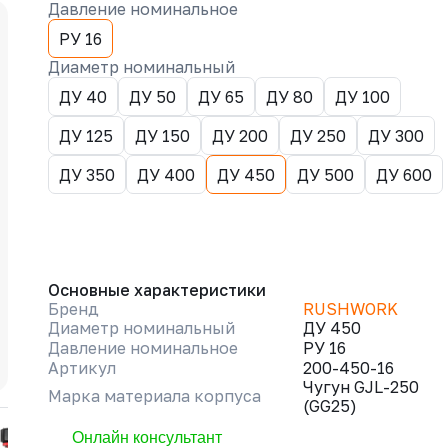
Давление номинальное
РУ 16
Диаметр номинальный
ДУ 40
ДУ 50
ДУ 65
ДУ 80
ДУ 100
ДУ 125
ДУ 150
ДУ 200
ДУ 250
ДУ 300
ДУ 350
ДУ 400
ДУ 450
ДУ 500
ДУ 600
Основные характеристики
Бренд
RUSHWORK
Диаметр номинальный
ДУ 450
Давление номинальное
РУ 16
Артикул
200-450-16
Чугун GJL-250
Марка материала корпуса
(GG25)
Онлайн консультант