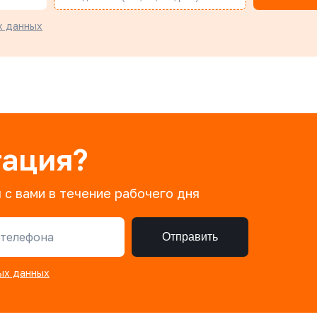
х данных
тация?
 с вами в течение рабочего дня
телефона
Отправить
ых данных