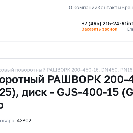
О компании
Контакты
Бре
+7 (495) 215-24-81
in
Заказать звонок
Em
овый поворотный РАШВОРК 200-450-16, DN450, PN16, к
воротный РАШВОРК 200-4
25), диск - GJS-400-15 (
р
овара:
43802