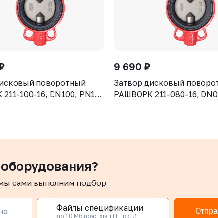
₽
9 690 ₽
дисковый поворотный
Затвор дисковый поворо
211-100-16, DN100, PN16,
РАШВОРК 211-080-16, DN0
GJL-250 (GG25), диск -
корпус - GJL-250 (GG25), 
отнение - NBR, М/Ф,
CF8, уплотнение - NBR, М
рукоятка
 оборудования?
 мы сами выполним подбор
Файлы спецификации
на
Отпра
до 10 Мб (doc, xis, rtf., pdf.)