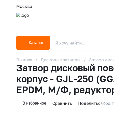
Москва
Каталог
Главная
Дисковые затворы
Затвор диск
Затвор дисковый по
корпус - GJL-250 (GG
EPDM, М/Ф, редукто
Сравнить
Поделиться
Код т
В избранное