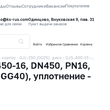
нды
Отзывы
Сотрудники
Вакансии
Покупателям
fo@ks-rus.com
Одинцово, Внуковская 9, пав. 31
ail для связи
Пункт выдачи заказов
Войти
Избранное
Сравнение
Корзина
орпус - GJL-250 (GG25), диск - GJS-400-15 (GGG40), 
50-16, DN450, PN16,
GGG40), уплотнение -