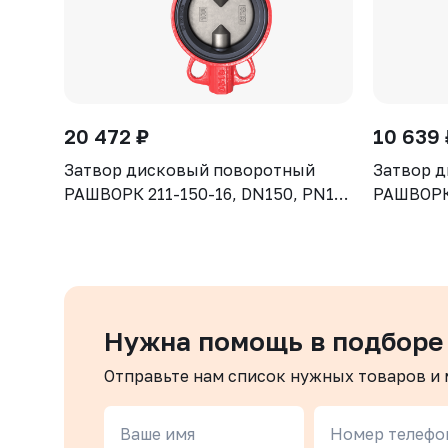
20 472 ₽
10 639 
Затвор дисковый поворотный
Затвор 
РАШВОРК 211-150-16, DN150, PN16,
РАШВОРК 
корпус - GJL-250 (GG25), диск -
корпус - 
CF8, уплотнение - NBR, М/Ф,
CF8, упл
рукоятка
рукоятка
Нужна помощь в подборе
Отправьте нам список нужных товаров и
Ваше имя
Номер телефо