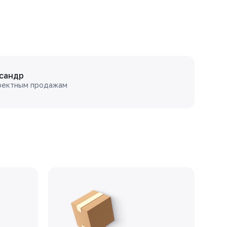
сандр
оектным продажам