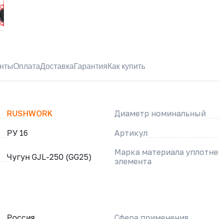
нты
Оплата
Доставка
Гарантия
Как купить
RUSHWORK
Диаметр номинальный
РУ 16
Артикул
Марка материала уплотн
Чугун GJL-250 (GG25)
элемента
Россия
Сфера применения