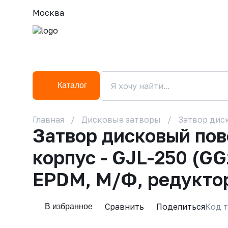
Москва
Каталог
Главная
Дисковые затворы
Затвор диск
Затвор дисковый по
корпус - GJL-250 (GG
EPDM, М/Ф, редукто
Сравнить
Поделиться
Код т
В избранное