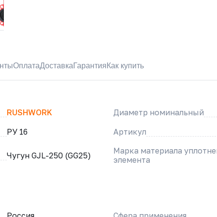
нты
Оплата
Доставка
Гарантия
Как купить
RUSHWORK
Диаметр номинальный
РУ 16
Артикул
Марка материала уплотн
Чугун GJL-250 (GG25)
элемента
Россия
Сфера применения