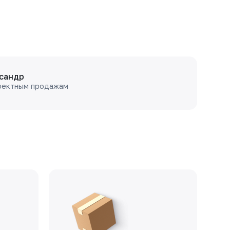
сандр
оектным продажам