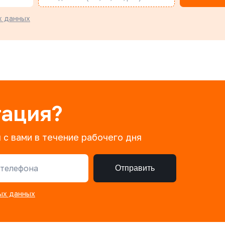
х данных
тация?
 с вами в течение рабочего дня
телефона
Отправить
ых данных