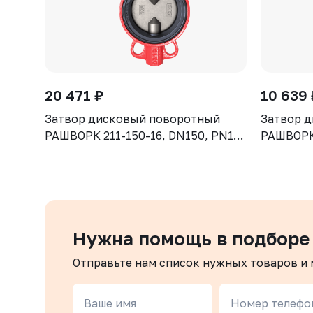
20 471 ₽
10 639 
Затвор дисковый поворотный
Затвор 
РАШВОРК 211-150-16, DN150, PN16,
РАШВОРК 
корпус - GJL-250 (GG25), диск -
корпус - 
CF8, уплотнение - NBR, М/Ф,
CF8, упл
рукоятка
рукоятка
Нужна помощь в подборе
Отправьте нам список нужных товаров и
Ваше имя
Номер телефо