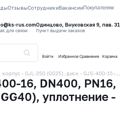
нды
Отзывы
Сотрудники
Вакансии
Покупателям
fo@ks-rus.com
Одинцово, Внуковская 9, пав. 31
ail для связи
Пункт выдачи заказов
Войти
Избранное
Сравнение
Корзина
орпус - GJL-250 (GG25), диск - GJS-400-15 (GGG40), 
00-16, DN400, PN16,
GGG40), уплотнение -