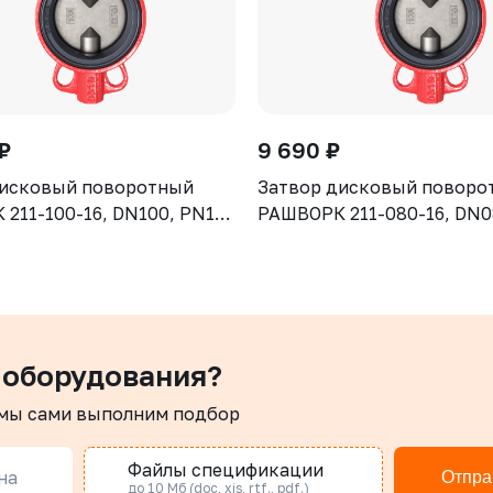
₽
9 690 ₽
дисковый поворотный
Затвор дисковый поворо
211-100-16, DN100, PN16,
РАШВОРК 211-080-16, DN0
GJL-250 (GG25), диск -
корпус - GJL-250 (GG25), 
отнение - NBR, М/Ф,
CF8, уплотнение - NBR, М
рукоятка
 оборудования?
 мы сами выполним подбор
Файлы спецификации
на
Отпра
до 10 Мб (doc, xis, rtf., pdf.)