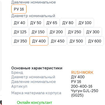
Давление номинальное
РУ 16
Диаметр номинальный
ДУ 40
ДУ 50
ДУ 65
ДУ 80
ДУ 100
ДУ 125
ДУ 150
ДУ 200
ДУ 250
ДУ 300
ДУ 350
ДУ 400
ДУ 450
ДУ 500
ДУ 600
Основные характеристики
Бренд
RUSHWORK
Диаметр номинальный
ДУ 400
Давление номинальное
РУ 16
Артикул
200-400-16
Чугун GJL-250
Марка материала корпуса
(GG25)
Онлайн консультант