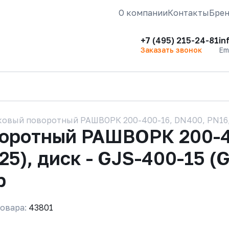
О компании
Контакты
Бре
+7 (495) 215-24-81
in
Заказать звонок
Em
овый поворотный РАШВОРК 200-400-16, DN400, PN16, к
воротный РАШВОРК 200-4
25), диск - GJS-400-15 (
р
овара:
43801