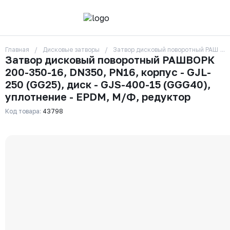
Главная
Дисковые затворы
Затвор дисковый поворотный РАШВОРК
О компании
Затвор дисковый поворотный РАШВОРК
Контакты
200-350-16, DN350, PN16, корпус - GJL-
Бренды
Отзывы
250 (GG25), диск - GJS-400-15 (GGG40),
Сотрудники
уплотнение - EPDM, М/Ф, редуктор
Вакансии
Код товара:
43798
Доставка
Оплата
Вопрос-ответ
Гарантии
Новости
Реквизиты
+7 (495) 215-24-81
zakaz325@ks-rus.com
Заказать звонок
Email для связи
Одинцово, Внуковская 9, пав. 31
Пункт выдачи заказов