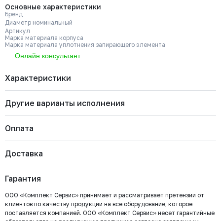
Основные характеристики
Бренд
Диаметр номинальный
Артикул
Марка материала корпуса
Марка материала уплотнения запирающего элемента
Онлайн консультант
Характеристики
Другие варианты исполнения
Бренд
RUSHWORK
Диаметр номинальный
ДУ 150
Артикул
211-150-16
Оплата
Марка материала корпуса
Чугун GJL-250 (GG25)
Марка материала уплотнения
NBR
211-100-16
запирающего элемента
Страна
Доставка
Россия
Диаметр номинальный
Наличие
Цена с НДС
Купить
Важно: Отгрузка товара производится после 100%
Тип присоединения
Межфланцевый (PN16)
ДУ 100
Есть
10 724 ₽
оплаты и зачисления средств на расчетный счет
Гарантия
ООО «Комплект Сервис».
211-080-16
ООО «Комплект Сервис» принимает и рассматривает претензии от
Диаметр номинальный
Наличие
Цена с НДС
Купить
клиентов по качеству продукции на все оборудование, которое
ДУ 80
Есть
9 768 ₽
поставляется компанией. ООО «Комплект Сервис» несет гарантийные