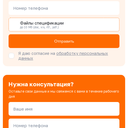
Номер телефона
Наталья Гомонова
Специалист отдела снабжения
Файлы спецификации
до 10 Мб (doc, xis, rtf., pdf.)
Бондарюк Евгения
Отправить
Специалист отдела продаж
Я даю согласие на
обработку персональных
данных
Нужна консультация?
Оставьте свои данные и мы свяжемся с вами в течение рабочего
дня
Ваше имя
Номер телефона