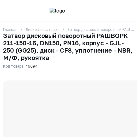
Главная
Дисковые затворы
Затвор дисковый поворотный РАШВОРК 
О компании
Затвор дисковый поворотный РАШВОРК
Контакты
211-150-16, DN150, PN16, корпус - GJL-
Бренды
Отзывы
250 (GG25), диск - CF8, уплотнение - NBR,
Сотрудники
М/Ф, рукоятка
Вакансии
Код товара:
46694
Доставка
Оплата
Вопрос-ответ
Гарантии
Новости
Реквизиты
+7 (495) 215-24-81
zakaz325@ks-rus.com
Заказать звонок
Email для связи
Одинцово, Внуковская 9, пав. 31
Пункт выдачи заказов