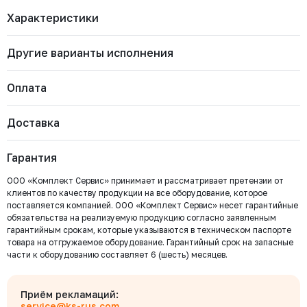
Характеристики
Другие варианты исполнения
Бренд
RUSHWORK
Артикул
226-0450-16
Марка материала корпуса
Чугун GJS-400-15 (GGG40)
Оплата
Марка материала уплотнения
EPDM
запирающего элемента
226-0800-16
Страна
Россия
Тип присоединения
Доставка
Ф/Ф (PN10)
Наличие
Цена с НДС
Важно: Отгрузка товара производится после 100%
Под заказ
Нет
0 ₽
оплаты и зачисления средств на расчетный счет
Гарантия
ООО «Комплект Сервис».
ООО «Комплект Сервис» принимает и рассматривает претензии от
226-0600-16
клиентов по качеству продукции на все оборудование, которое
Наличие
Цена с НДС
Под заказ
поставляется компанией. ООО «Комплект Сервис» несет гарантийные
Нет
782 594 ₽
обязательства на реализуемую продукцию согласно заявленным
Безналичный расчёт
гарантийным срокам, которые указываются в техническом паспорте
товара на отгружаемое оборудование. Гарантийный срок на запасные
Мы выставляем счёт на оплату, который можно оплатить в
части к оборудованию составляет 6 (шесть) месяцев.
любом банке
226-0500-16
Бесплатно
Наличие
Цена с НДС
Под заказ
Байкал Сервис
Нет
532 146 ₽
Для юридических лиц
Приём рекламаций:
Оплата производится по выставленному Счету, с указанием его № в
service@ks-rus.com