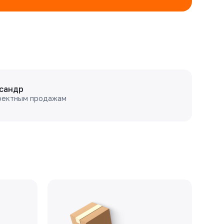
сандр
оектным продажам