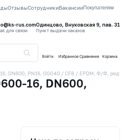
нды
Отзывы
Сотрудники
Вакансии
Покупателям
fo@ks-rus.com
Одинцово, Внуковская 9, пав. 31
ail для связи
Пункт выдачи заказов
Войти
Избранное
Сравнение
Корзина
, DN600, PN16, GGG40 / CF8 / EPDM, Ф/Ф, редуктор
600-16, DN600,