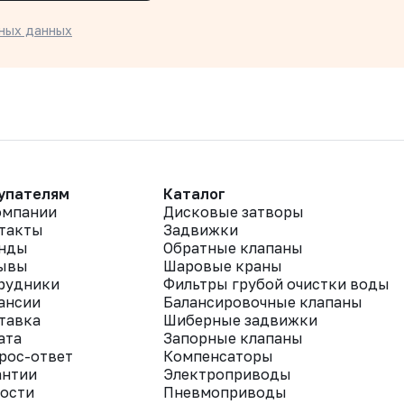
ных данных
упателям
Каталог
омпании
Дисковые затворы
такты
Задвижки
нды
Обратные клапаны
ывы
Шаровые краны
рудники
Фильтры грубой очистки воды
ансии
Балансировочные клапаны
тавка
Шиберные задвижки
ата
Запорные клапаны
рос-ответ
Компенсаторы
антии
Электроприводы
ости
Пневмоприводы