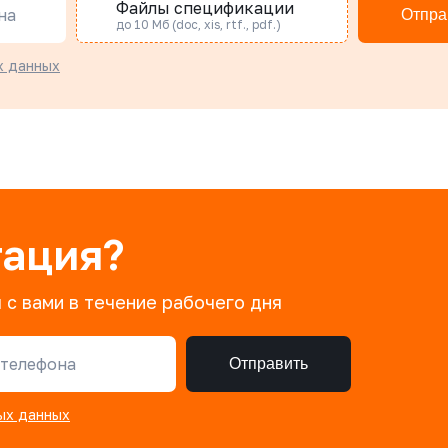
Файлы спецификации
на
Отпра
до 10 Мб (doc, xis, rtf., pdf.)
х данных
тация?
 с вами в течение рабочего дня
телефона
Отправить
ых данных