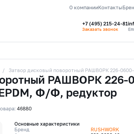
О компании
Контакты
Бре
+7 (495) 215-24-81
in
Заказать звонок
Em
Затвор дисковый поворотный РАШВОРК 226-0600-16
воротный РАШВОРК 226-0
 EPDM, Ф/Ф, редуктор
овара:
46880
Основные характеристики
Бренд
RUSHWORK