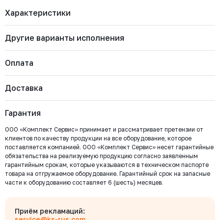
Характеристики
Другие варианты исполнения
Бренд
RUSHWORK
Артикул
226-0500-16
Марка материала корпуса
Чугун GJS-400-15 (GGG40)
Оплата
Марка материала уплотнения
EPDM
запирающего элемента
226-0800-16
Страна
Россия
Тип присоединения
Доставка
Ф/Ф (PN10)
Наличие
Цена с НДС
Важно: Отгрузка товара производится после 100%
Под заказ
Нет
0 ₽
оплаты и зачисления средств на расчетный счет
Гарантия
ООО «Комплект Сервис».
ООО «Комплект Сервис» принимает и рассматривает претензии от
226-0600-16
клиентов по качеству продукции на все оборудование, которое
Наличие
Цена с НДС
Под заказ
поставляется компанией. ООО «Комплект Сервис» несет гарантийные
Нет
782 594 ₽
обязательства на реализуемую продукцию согласно заявленным
Безналичный расчёт
гарантийным срокам, которые указываются в техническом паспорте
товара на отгружаемое оборудование. Гарантийный срок на запасные
Мы выставляем счёт на оплату, который можно оплатить в
части к оборудованию составляет 6 (шесть) месяцев.
любом банке
226-0450-16
Бесплатно
Наличие
Цена с НДС
Под заказ
Байкал Сервис
Нет
442 704 ₽
Для юридических лиц
Приём рекламаций:
Оплата производится по выставленному Счету, с указанием его № в
service@ks-rus.com