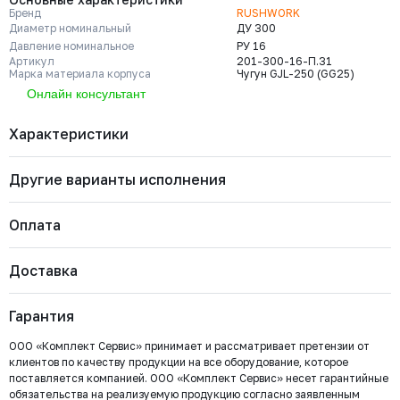
Бренд
RUSHWORK
Диаметр номинальный
ДУ 300
Давление номинальное
РУ 16
Артикул
201-300-16-П.31
Марка материала корпуса
Чугун GJL-250 (GG25)
Онлайн консультант
Характеристики
Другие варианты исполнения
Бренд
RUSHWORK
Диаметр номинальный
ДУ 300
Давление номинальное
РУ 16
Оплата
Артикул
201-300-16-П.31
Марка материала корпуса
Чугун GJL-250 (GG25)
201-250-16-П.31
Марка материала уплотнения
EPDM
Давление номинальное
Диаметр номинальный
Наличие
Доставка
запирающего элемента
Важно: Отгрузка товара производится после 100%
РУ 16
ДУ 250
Нет
Страна
Россия
Сфера
Системы пожаротушения; Общепромышленное
оплаты и зачисления средств на расчетный счет
Цена с НДС
применения
применение
Под заказ
Гарантия
ООО «Комплект Сервис».
186 573 ₽
Тип присоединения
Межфланцевый (PN16)
Тип управления
Электропривод Rushwork
ООО «Комплект Сервис» принимает и рассматривает претензии от
Тип арматуры
Затвор дисковый
клиентов по качеству продукции на все оборудование, которое
201-200-16-П.31
поставляется компанией. ООО «Комплект Сервис» несет гарантийные
Давление номинальное
Диаметр номинальный
Наличие
обязательства на реализуемую продукцию согласно заявленным