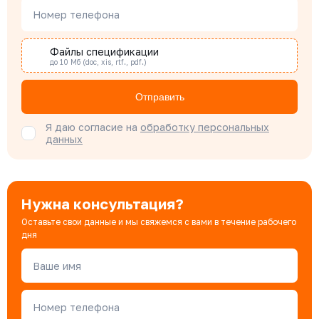
Номер телефона
Наталья Гомонова
Специалист отдела снабжения
Файлы спецификации
до 10 Мб (doc, xis, rtf., pdf.)
Бондарюк Евгения
Отправить
Специалист отдела продаж
Я даю согласие на
обработку персональных
данных
Нужна консультация?
Оставьте свои данные и мы свяжемся с вами в течение рабочего
дня
Ваше имя
Номер телефона