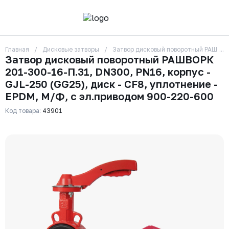
Главная
Дисковые затворы
Затвор дисковый поворотный РАШВОРК
О компании
Затвор дисковый поворотный РАШВОРК
Контакты
201-300-16-П.31, DN300, PN16, корпус -
Бренды
Отзывы
GJL-250 (GG25), диск - CF8, уплотнение -
Сотрудники
EPDM, М/Ф, с эл.приводом 900-220-600
Вакансии
Код товара:
43901
Доставка
Оплата
Вопрос-ответ
Гарантии
Новости
Реквизиты
+7 (495) 215-24-81
zakaz325@ks-rus.com
Заказать звонок
Email для связи
Одинцово, Внуковская 9, пав. 31
Пункт выдачи заказов