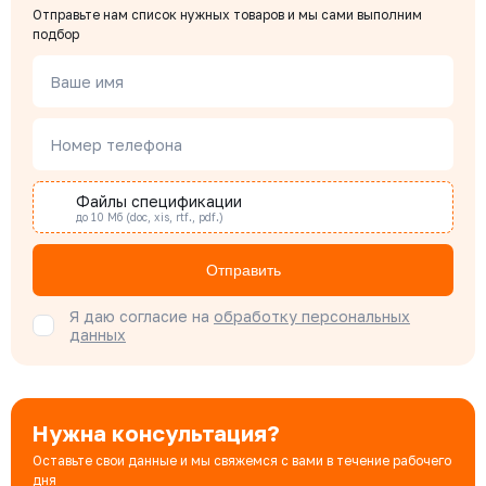
Отправьте нам список нужных товаров и мы сами выполним
подбор
Чердаков Александр
Менеджер по проектным продажам
Ваше имя
Номер телефона
Наталья Гомонова
Специалист отдела снабжения
Файлы спецификации
до 10 Мб (doc, xis, rtf., pdf.)
Бондарюк Евгения
Отправить
Специалист отдела продаж
Я даю согласие на
обработку персональных
данных
Нужна консультация?
Оставьте свои данные и мы свяжемся с вами в течение рабочего
дня