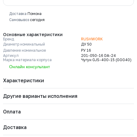
Доставка
Помона
Самовывоз
сегодня
Основные характеристики
Бренд
RUSHWORK
Диаметр номинальный
ДУ 50
Давление номинальное
РУ 16
Артикул
201-050-16 DA-24
Марка материала корпуса
Чугун GJS-400-15 (GGG40)
Онлайн консультант
Характеристики
Другие варианты исполнения
Бренд
RUSHWORK
Диаметр номинальный
ДУ 50
Давление номинальное
РУ 16
Оплата
Артикул
201-050-16 DA-24
Марка материала корпуса
Чугун GJS-400-15 (GGG40)
201-080-16 DA-43
Марка материала уплотнения
EPDM
Давление номинальное
Диаметр номинальный
Наличие
Доставка
запирающего элемента
Важно: Отгрузка товара производится после 100%
РУ 16
ДУ 80
Есть
Страна
Россия
Холодное водоснабжение (ХВС); Охлаждение и
Цена с НДС