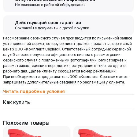
выходя из дома переводите деньги со счета на счет, оплачивайте
забор груза в выбранной вами транспортной компании.
Не связанных с работой оборудования
покупки и выполняйте другие банковские операции.
201-200-16 DA-197
Давление номинальное
Диаметр номинальный
Наличие
Бесплатная
РУ 16
ДУ 200
Нет
Действующий срок гарантии
доставка по
Сохраняйте документы с датой покупки
Цена с НДС
Под заказ
Мы используем ЭДО Контур.Диадок.
47 931 ₽
Москве и
Рассмотрение сервисного случая производится по письменной заявке
Обмен документами через Диадок это обмен и подписание
области при
установленной формы, которую клиент должен прислать в сервисный
любых документов без дублирования на бумаге. Приглашаем Вас
центр ООО «Комплект Сервис». Ответственный сотрудник сервисной
приступить к работе по обмену документами в электронном
заказе от 30
201-125-16 DA-93
службы после получения официального письма о рассмотрении
виде.
000 ₽
Давление номинальное
Диаметр номинальный
Наличие
сервисного случая с приложенными фотографиями, регистрирует и
Подробнее
РУ 16
ДУ 125
Нет
рассматривает заявки в порядке их поступления в течение одного
рабочего дня. Далее клиенту сообщается номер рекламации.
Цена с НДС
Под заказ
27 719 ₽
При необходимости представитель ООО «Комплект Сервис» может
Региональная доставка
запрашивать дополнительные сведения по рекламации у клиента.
Мы стремимся сократить издержки по доставке заказов для наших
клиентов!
Читать подробные условия
Поэтому предлагаем бесплатно доставить Ваш товар до ТК в г.
201-100-16 DA-60
Как купить
Давление номинальное
Диаметр номинальный
Наличие
Москве. Условия доставки до терминалов ТК в других городах
РУ 16
ДУ 100
Нет
уточняйте у менеджера.
Стоимость доставки зависит от тарифов транспортной компании, веса,
Цена с НДС
Под заказ
габаритов и конечного пункта назначения. Услуги по доставке от
20 127 ₽
Похожие товары
терминала ТК оплачиваются отдельно.
Самовывоз