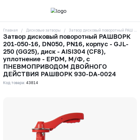
Главная
Дисковые затворы
Затвор дисковый поворотный РАШВОР
О компании
Затвор дисковый поворотный РАШВОРК
Контакты
201-050-16, DN050, PN16, корпус - GJL-
Бренды
Отзывы
250 (GG25), диск - AISI304 (CF8),
Сотрудники
уплотнение - EPDM, М/Ф, с
Вакансии
ПНЕВМОПРИВОДОМ ДВОЙНОГО
Доставка
ДЕЙСТВИЯ РАШВОРК 930-DA-0024
Оплата
Вопрос-ответ
Код товара:
43814
Гарантии
Новости
Реквизиты
+7 (495) 215-24-81
zakaz325@ks-rus.com
Заказать звонок
Email для связи
Одинцово, Внуковская 9, пав. 31
Пункт выдачи заказов